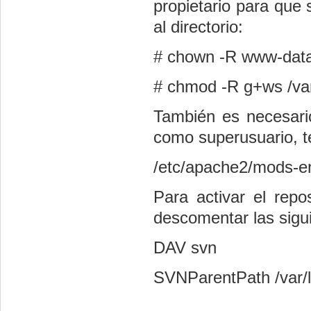
propietario para que
al directorio:
# chown -R www-data.
# chmod -R g+ws /var
También es necesario
como superusuario, te
/etc/apache2/mods-e
Para activar el repos
descomentar las sigui
DAV svn
SVNParentPath /var/l