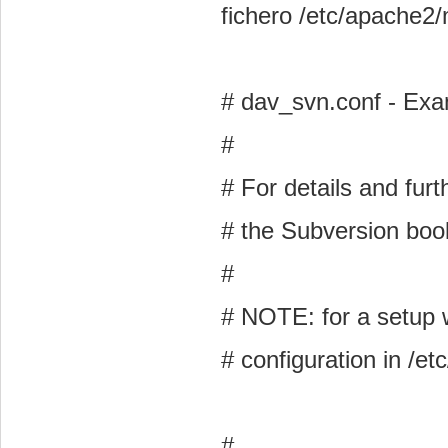
fichero /etc/apache2
# dav_svn.conf - Exa
#
# For details and fur
# the Subversion boo
#
# NOTE: for a setup wi
# configuration in /et
#
...