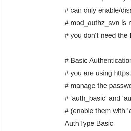
# can o­nly enable/dis
# mod_authz_svn is no
# you don't need the f
# Basic Authentication
# you are using http
# manage the passwor
# 'auth_basic' and 'au
# (enable them with 
AuthType Basic