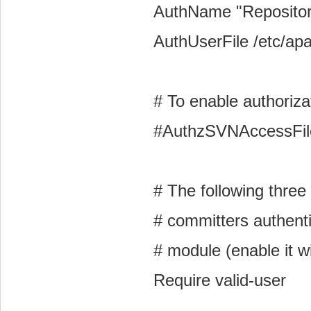
AuthName "Repositor
AuthUserFile /etc/a
# To enable authoriz
#AuthzSVNAccessFile
# The following thre
# committers authenti
# module (enable it w
Require valid-user