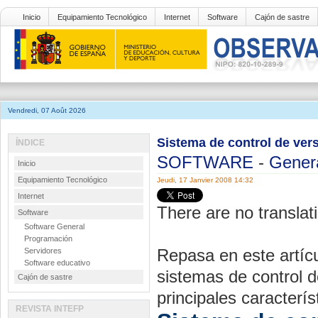
Inicio
Equipamiento Tecnológico
Internet
Software
Cajón de sastre
Vendredi, 07 Août 2026
Sistema de control de ver
ÍNDICE
SOFTWARE
-
Gener
Inicio
Equipamiento Tecnológico
Jeudi, 17 Janvier 2008 14:32
Internet
There are no translati
Software
Software General
Programación
Repasa en este artíc
Servidores
Software educativo
sistemas de control d
Cajón de sastre
principales caracterís
REVISTA INTEFP