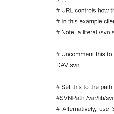
# URL controls how th
# In this example cli
# Note, a literal /sv
# Uncomment this to 
DAV svn
# Set this to the path
#SVNPath /var/lib/sv
# Alternatively, use