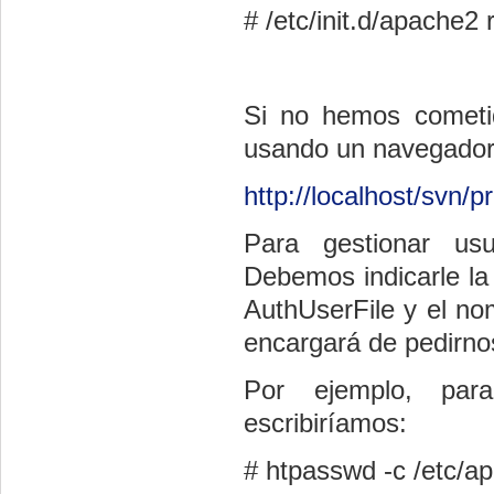
# /etc/init.d/apache2 
Si no hemos cometid
usando un navegador 
http://localhost/svn/
Para gestionar usu
Debemos indicarle la 
AuthUserFile y el n
encargará de pedirnos
Por ejemplo, par
escribiríamos:
# htpasswd -c /etc