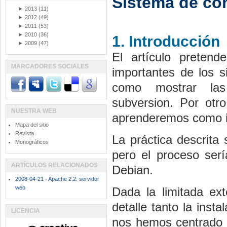
Sistema de co
►
2013
(11)
►
2012
(49)
►
2011
(53)
►
2010
(36)
1. Introducción
►
2009
(47)
El artículo preten
MARCADORES SOCIALES
importantes de los s
como mostrar las p
subversion. Por otr
NUESTRA WEB
aprenderemos como in
Mapa del sitio
Revista
La práctica descrita
Monográficos
pero el proceso ser
ARTÍCULOS RELACIONADOS
Debian.
2008-04-21 - Apache 2.2: servidor
web
Dada la limitada ext
detalle tanto la ins
LICENCIA
nos hemos centrado ú