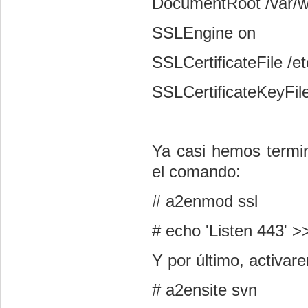
DocumentRoot /var/
SSLEngine o­n
SSLCertificateFile /e
SSLCertificateKeyFil
Ya casi hemos termi
el comando:
# a2enmod ssl
# echo 'Listen 443' >
Y por último, activare
# a2ensite svn