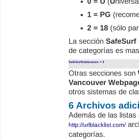
0 = U
(
U
niversa
1 = PG
(recomen
2 = 18
(sólo pa
La sección
SafeSurf
de categorías es mas 
SafeSurfintolerance = 3
Otras secciones son
Vancouver
Webpag
otros sistemas de clas
6 Archivos adic
Además de las listas 
arc
http://urlblacklist.com
/
categorías.