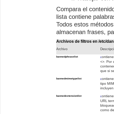
Compara el contenido 
lista contiene palabr
Todos estos métodos s
almacenan frases, pa
Archivos de filtros en
/etc/da
Archivo
Descripc
ontiene
bannedphraselist
c
<>. Por 
contener
que si s
ontiene
bannedmimetypelist
c
tipo MIM
incluye
ontiene
bannedextensionlist
c
URL term
bloquead
como de