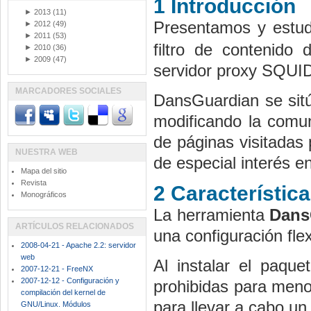
1 Introducción
►
2013
(11)
Presentamos y estud
►
2012
(49)
►
2011
(53)
filtro de contenido
►
2010
(36)
►
2009
(47)
servidor proxy SQUID,
MARCADORES SOCIALES
DansGuardian se sitúa
modificando la comuni
de páginas visitadas 
NUESTRA WEB
de especial interés en
Mapa del sitio
Revista
2 Característic
Monográficos
La herramienta
Dans
ARTÍCULOS RELACIONADOS
una configuración fle
2008-04-21 - Apache 2.2: servidor
web
Al instalar el paque
2007-12-21 - FreeNX
2007-12-12 - Configuración y
prohibidas para meno
compilación del kernel de
para llevar a cabo un
GNU/Linux. Módulos