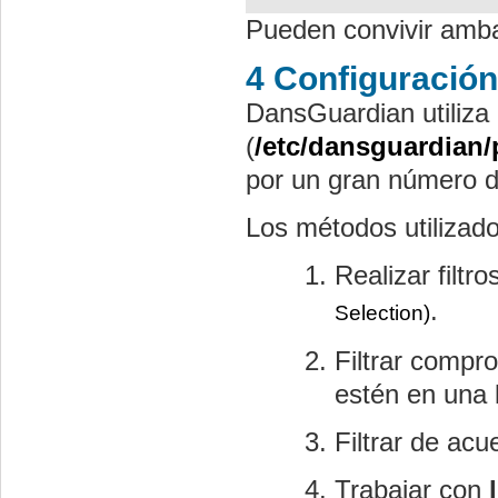
Pueden convivir amb
4 Configuración
DansGuardian utiliza
(
/etc/dansguardian/
por un gran número de
Los métodos utilizad
Realizar filtr
.
Selection)
Filtrar compr
estén en una 
Filtrar de ac
Trabajar con