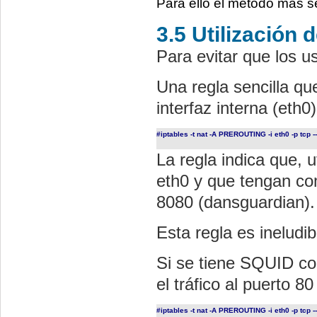
Para ello el método mas s
3.5 Utilización
Para evitar que los u
Una regla sencilla que
interfaz interna (eth0)
#
iptables -t nat -A PREROUTING -i eth0 -p tcp -
La regla indica que, 
eth0 y que tengan co
8080 (dansguardian).
Esta regla es ineludib
Si se tiene SQUID co
el tráfico al puerto 
#iptables -t nat -A PREROUTING -i eth0 -p tcp -