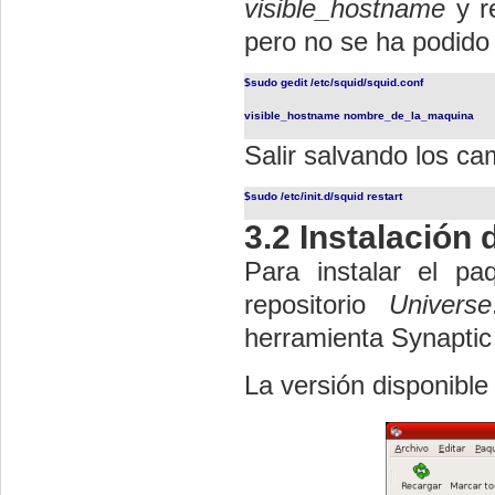
visible_hostname
y re
pero no se ha podido 
$sudo gedit
/etc/squid/squid.conf
visible_hostname nombre_de_la_maquina
Salir salvando los cam
$sudo
/etc/init.d/squid restart
3.2 Instalación
Para instalar el p
repositorio
Universe
herramienta Synaptic 
La versión disponible 