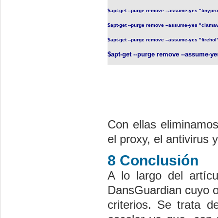
$apt-get --purge remove --assume-yes "tinypr
$apt-get --purge remove --assume-yes "clama
$apt-get --purge remove --assume-yes "firehol
$apt-get --purge remove --assume-y
Con ellas eliminamos
el proxy, el antivirus 
8 Conclusión
A lo largo del artíc
DansGuardian cuyo obj
criterios. Se trata 