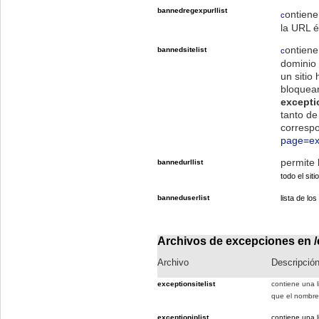
bannedregexpurllist
ontiene
c
la URL é
ontiene
bannedsitelist
c
dominio 
un sitio 
bloquear
exceptio
tanto de
correspo
page=ex
permite 
bannedurllist
todo el sit
banneduserlist
lista de l
Archivos de excepciones en
Archivo
Descripció
exceptionsitelist
contiene una l
que el nombre
exceptioniplist
contiene una