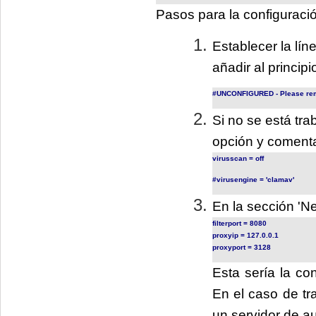
Pasos para la configuraci
Establecer la lí
añadir al principio
#UNCONFIGURED - Please remov
S
i no se está tr
opción y comenta
virusscan = off
#virusengine = 'clamav'
E
n la sección 'N
filterport = 8080
proxyip = 127.0.0.1
proxyport = 3128
Esta sería la co
En el caso de tr
un servidor de au