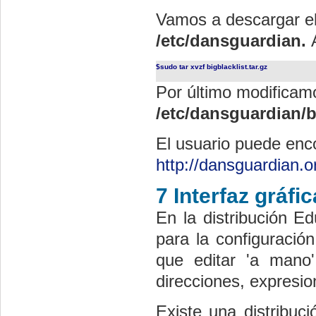
Vamos a descargar e
/etc/dansguardian.
$sudo tar xvzf bigblacklist.tar.gz
Por último modificamo
/etc/dansguardian/b
El usuario puede enco
http://dansguardian.o
7 Interfaz gráfic
En la distribución E
para la configuración
que editar 'a mano' 
direcciones, expresion
Existe una distribu