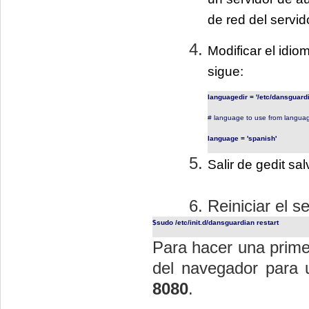
de red del servid
Modificar el idiom
sigue:
languagedir = '/etc/dansguard
# language to use from languag
language = 'spanish'
S
alir de gedit s
Reiniciar el s
$sudo /etc/init.d/dansguardian restart
Para hacer una prime
del navegador para 
8080
.