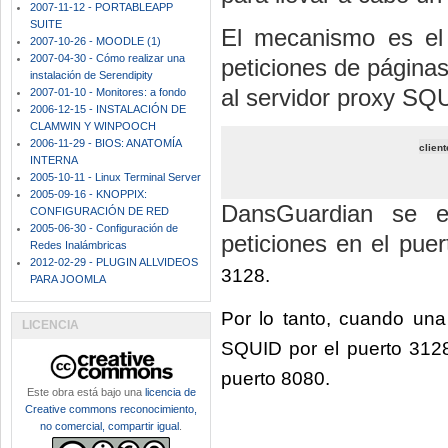
2007-11-12 - PORTABLEAPP
SUITE
El mecanismo es el 
2007-10-26 - MOODLE (1)
2007-04-30 - Cómo realizar una
peticiones de página
instalación de Serendipity
al servidor proxy SQU
2007-01-10 - Monitores: a fondo
2006-12-15 - INSTALACIÓN DE
CLAMWIN Y WINPOOCH
2006-11-29 - BIOS: ANATOMÍA
clien
INTERNA
2005-10-11 - Linux Terminal Server
2005-09-16 - KNOPPIX:
DansGuardian se e
CONFIGURACIÓN DE RED
2005-06-30 - Configuración de
peticiones en el pue
Redes Inalámbricas
2012-02-29 - PLUGIN ALLVIDEOS
3128.
PARA JOOMLA
Por lo tanto, cuando una 
LICENCIA
SQUID por el puerto 3128.
puerto 8080.
Este obra está bajo una
licencia de
Creative commons reconocimiento,
no comercial, compartir igual
.