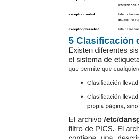
restricciones. 
exceptionuserlist
lista de los n
usuario. Requ
exceptionphraselist
lista de las f
5 Clasificación
Existen diferentes si
el sistema de etique
que
permite que cualquiera
Clasificación lleva
Clasificación lleva
propia página, sino
El archivo
/etc/dans
filtro de PICS. El ar
contiene una descri