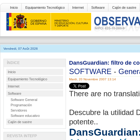
Inicio
Equipamiento Tecnológico
Internet
Software
Cajón de sastre
Vendredi, 07 Août 2026
DansGuardian: filtro de c
ÍNDICE
SOFTWARE
-
Gener
Inicio
Equipamiento Tecnológico
Mardi, 20 Novembre 2007 13:14
Internet
There are no translati
Software
Software General
Programación
Descubre la utilidad 
Servidores
Software educativo
potente..
Cajón de sastre
DansGuardian: 
REVISTA INTEFP