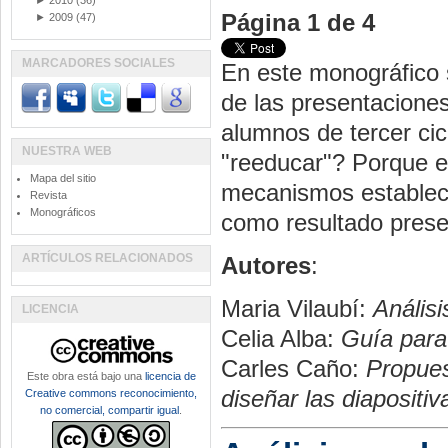
►
2010
(36)
Página 1 de 4
►
2009
(47)
MARCADORES SOCIALES
En este monográfico 
de las presentacione
alumnos de tercer ci
NUESTRA WEB
"reeducar"? Porque e
Mapa del sitio
mecanismos estableci
Revista
Monográficos
como resultado presen
ARTÍCULOS RELACIONADOS
Autores
:
Maria Vilaubí:
Análisi
LICENCIA
Celia Alba:
Guía para 
Carles Caño:
Propues
Este obra está bajo una
licencia de
diseñar las diapositiv
Creative commons reconocimiento,
no comercial, compartir igual
.