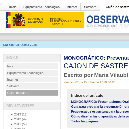
Inicio
Equipamiento Tecnológico
Internet
Software
Cajón de sastr
Sábado, 08 Agosto 2026
MONOGRÁFICO: Presentaci
ÍNDICE
CAJON DE SASTR
Inicio
Equipamiento Tecnológico
Escrito por Maria Vilaubí
Internet
Viernes, 01 de Octubre de 2010 00:00
Software
Cajón de sastre
Indice del artículo
MONOGRÁFICO: Presentaciones Orale
REVISTA INTEFP
Guía para preparar la presentación ora
Propuesta de estructura para la prese
►
2013
(11)
Cómo diseñar las diapositivas de la p
►
2012
(49)
Todas las páginas
►
2011
(53)