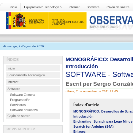
Inicio
Equipamiento Tecnológico
Internet
Software
Cajón de sastre
diumenge, 9 d'agost de 2026
MONOGRÁFICO: Desarrollos
ÍNDICE
Introducción
Inicio
SOFTWARE
-
Softwa
Equipamiento Tecnológico
Internet
Escrit per Sergio Gonzá
Software
dilluns, 7 de novembre de 2011 22:45
Software General
Programación
Índex d'article
Servidores
Software educativo
MONOGRÁFICO: Desarrollos de Scratc
Cajón de sastre
Introducción
Enchanting: Scratch para Lego Mind
Scratch for Arduino (S4A)
REVISTA INTEFP
Enlaces