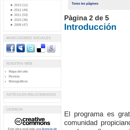
Totes les pàgines
►
2013
(11)
►
2012
(49)
►
2011
(53)
Pàgina 2 de 5
►
2010
(36)
Introducción
►
2009
(47)
MARCADORES SOCIALES
NUESTRA WEB
Mapa del sitio
Revista
Monográficos
ARTÍCULOS RELACIONADOS
LICENCIA
El programa es grat
comunidad propicia
Este obra está bajo una
licencia de