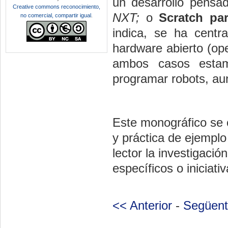
un desarrollo pensa
Creative commons reconocimiento,
NXT;
o
Scratch pa
no comercial, compartir igual
.
indica, se ha cent
hardware abierto (ope
ambos casos estam
programar robots, au
Este monográfico se c
y práctica de ejemplo
lector la investigació
específicos o iniciati
<< Anterior
-
Següent