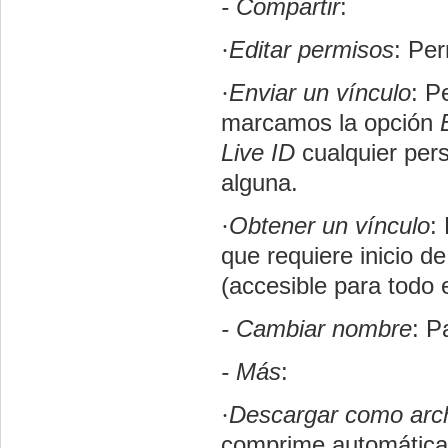
- Compartir
:
·
Editar permisos
: Per
·
Enviar un vínculo
: P
marcamos la opción
Live ID
cualquier pers
alguna.
·
Obtener un vínculo
:
que requiere inicio d
(accesible para todo 
- Cambiar nombre
: P
- Más
:
·
Descargar como arch
comprime automáticam