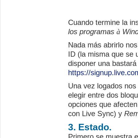
Cuando termine la in
los programas
à
Wind
Nada más abrirlo nos
ID (la misma que se u
disponer una bastará 
https://signup.live.co
Una vez logados nos 
elegir entre dos bloq
opciones que afecten
con Live
Sync
) y
Rem
3. Estado.
Primero se muestra el