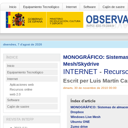
Inicio
Equipamiento Tecnológico
Internet
Software
Cajón de sastre
divendres, 7 d'agost de 2026
MONOGRÁFICO: Sistemas d
ÍNDICE
Mesh/Skydrive
Inicio
INTERNET
-
Recurso
Equipamiento Tecnológico
Internet
Escrit per Luis Martín C
Aplicaciones web
dimarts, 30 de novembre de 2010 00:00
Recursos online
web 2.0
Software
Índex d'article
Cajón de sastre
MONOGRÁFICO: Sistemas de almacen
Dropbox
Windows Live Mesh
REVISTA INTEFP
Ubuntu ONE
Zumo drive