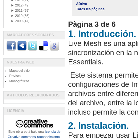
►
2013
(11)
ADrive
►
2012
(49)
Totes les pàgines
►
2011
(53)
►
2010
(36)
►
2009
(47)
Pàgina 3 de 6
1. Introducción.
MARCADORES SOCIALES
Live
Mesh
es una apl
sincronización en la 
Essentials.
NUESTRA WEB
Mapa del sitio
Este sistema permite 
Revista
Monográficos
configuraciones de In
archivos entre difere
ARTÍCULOS RELACIONADOS
del archivo, entre la l
incluso permite la co
LICENCIA
2. Instalación.
Este obra está bajo una
licencia de
Para empezar usar L
Creative commons reconocimiento,