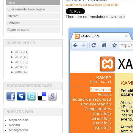
Inicio
Wednesday, 03 November 2010 10:07
Equipamiento Tecnológico
Internet
There are no translations available.
Software
Cajón de sastre
REVISTA INTEFP
►
2013
(11)
►
2012
(49)
►
2011
(53)
►
2010
(36)
►
2009
(47)
MARCADORES SOCIALES
NUESTRA WEB
Mapa del sitio
Revista
Monográficos