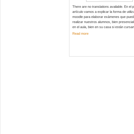
There are no translations available. En el 
artículo vamos a explicar la forma de utiliz
moodle para elaborar exámenes que pue
realizar nuestros alumnos, bien presencia
en el aula, bien en su casa si están cursan
Read more