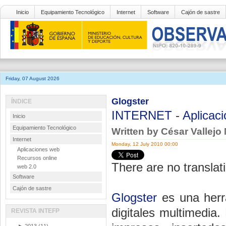
Inicio
Equipamiento Tecnológico
Internet
Software
Cajón de sastre
Friday, 07 August 2026
Glogster
ÍNDICE
INTERNET
-
Aplicac
Inicio
Equipamiento Tecnológico
Written by César Vallejo
Internet
Monday, 12 July 2010 00:00
Aplicaciones web
Recursos online
There are no translati
web 2.0
Software
Cajón de sastre
Glogster
es una herr
digitales multimedia
REVISTA INTEFP