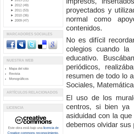
impresos, insertado
►
2013
(11)
►
2012
(49)
proyectados y utiliz
►
2011
(53)
►
2010
(36)
normal como apoy
►
2009
(47)
contenidos.
MARCADORES SOCIALES
No es difícil record
colegios cuando la
educativo. Buscába
NUESTRA WEB
periódicos, realizá
Mapa del sitio
Revista
resumen de todo lo a
Monográficos
Sociales, Matemáticas
ARTÍCULOS RELACIONADOS
El uso de los mura
centros, si bien ya
LICENCIA
asiduidad con la que
debemos olvidar sus p
Este obra está bajo una
licencia de
Creative commons reconocimiento,