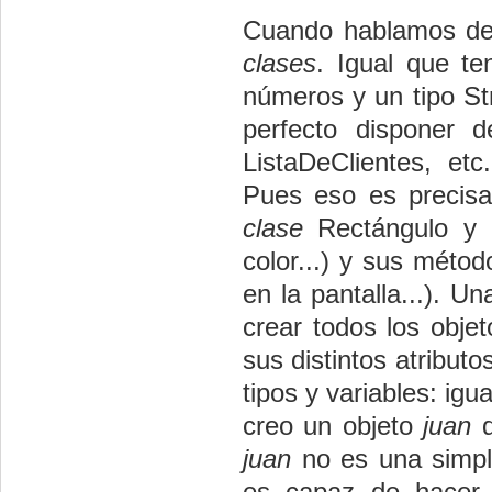
Cuando hablamos de 
clases
. Igual que t
números y un tipo St
perfecto disponer 
ListaDeClientes, et
Pues eso es precis
clase
Rectángulo y de
color...) y sus métod
en la pantalla...). U
crear todos los obje
sus distintos atributo
tipos y variables: ig
creo un objeto
juan
d
juan
no es una simple
es capaz de hacer 