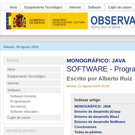
Inicio
Equipamiento Tecnológico
Internet
Software
Cajón de sastre
Sábado, 08 Agosto 2026
MONOGRÁFICO: JAVA
ÍNDICE
SOFTWARE
-
Progr
Inicio
Equipamiento Tecnológico
Escrito por Alberto Ruiz
Internet
Venres, 21 Agosto 2009 00:00
Software
Software General
Indexar artigo
Programación
Servidores
MONOGRÁFICO: JAVA
Software educativo
Entorno de desarrollo jGrasp
Entorno de desarrollo BlueJ
Cajón de sastre
Entorno de desarrollo NetBeans
Conclusiones
REVISTA INTEFP
Todas as páxinas