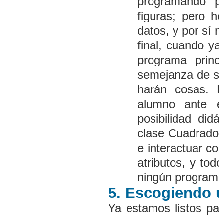
programando p
figuras; pero
datos, y por sí
final, cuando y
programa prin
semejanza de su
harán cosas. P
alumno ante e
posibilidad di
clase Cuadrado
e interactuar c
atributos, y to
ningún programa
5. Escogiendo 
Ya estamos listos pa