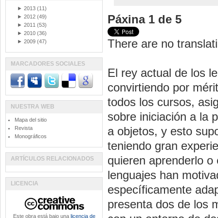
►
2013
(11)
Páxina 1 de 5
►
2012
(49)
►
2011
(53)
►
2010
(36)
There are no translati
►
2009
(47)
MARCADORES SOCIALES
El rey actual de los 
convirtiendo por méri
todos los cursos, as
NUESTRA WEB
sobre iniciación a la
Mapa del sitio
a objetos, y esto sup
Revista
Monográficos
teniendo gran experi
quieren aprenderlo o 
ARTÍCULOS RELACIONADOS
lenguajes han motiva
LICENCIA
específicamente adap
presenta dos de los m
Este obra está bajo una
licencia de