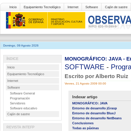
Inicio
Equipamiento Tecnológico
Internet
Software
Cajón de sastre
Domingo, 09 Agosto 2026
MONOGRÁFICO: JAVA - Ent
ÍNDICE
SOFTWARE
-
Progr
Inicio
Equipamiento Tecnológico
Escrito por Alberto Ruiz
Internet
Venres, 21 Agosto 2009 00:00
Software
Software General
Indexar artigo
Programación
Servidores
MONOGRÁFICO: JAVA
Software educativo
Entorno de desarrollo jGrasp
Entorno de desarrollo BlueJ
Cajón de sastre
Entorno de desarrollo NetBeans
Conclusiones
REVISTA INTEFP
Todas as páxinas