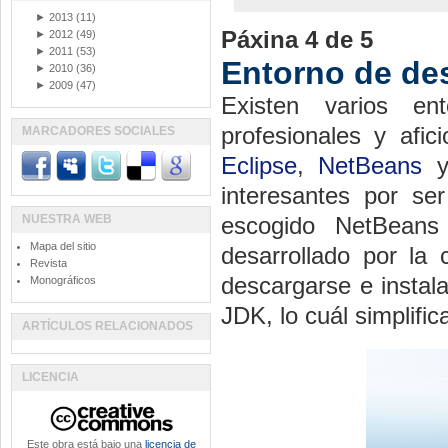
►
2013
(11)
Páxina 4 de 5
►
2012
(49)
►
2011
(53)
Entorno de de
►
2010
(36)
►
2009
(47)
Existen varios en
profesionales y afi
MARCADORES SOCIALES
Eclipse
,
NetBeans
interesantes por se
NUESTRA WEB
escogido NetBeans 
Mapa del sitio
desarrollado por l
Revista
descargarse e instal
Monográficos
JDK, lo cuál simplific
ARTÍCULOS RELACIONADOS
LICENCIA
Este obra está bajo una
licencia de