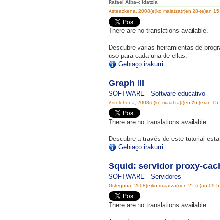
Rafael Alba-k idatzia
Asteazkena, 2008(e)ko maiatza(r)en 28-(e)an 15
There are no translations available.
Descubre varias herramientas de prog
uso para cada una de ellas.
Gehiago irakurri...
Graph III
SOFTWARE
-
Software educativo
Astelehena, 2008(e)ko maiatza(r)en 26-(e)an 15
There are no translations available.
Descubre a través de este tutorial
esta 
Gehiago irakurri...
Squid: servidor proxy-cac
SOFTWARE
-
Servidores
Osteguna, 2008(e)ko maiatza(r)en 22-(e)an 09:
There are no translations available.