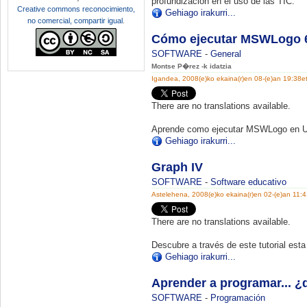
profundización en el uso de las TIC.
Creative commons reconocimiento,
Gehiago irakurri...
no comercial, compartir igual
.
Cómo ejecutar MSWLogo 6.
SOFTWARE
-
General
Montse P�rez -k idatzia
Igandea, 2008(e)ko ekaina(r)en 08-(e)an 19:38e
There are no translations available.
Aprende como ejecutar MSWLogo en Ubu
Gehiago irakurri...
Graph IV
SOFTWARE
-
Software educativo
Astelehena, 2008(e)ko ekaina(r)en 02-(e)an 11:
There are no translations available.
Descubre a través de este tutorial
esta 
Gehiago irakurri...
Aprender a programar... 
SOFTWARE
-
Programación