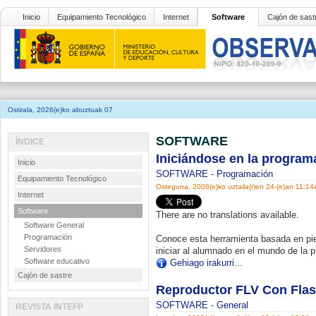
Inicio
Equipamiento Tecnológico
Internet
Software
Cajón de sast
Ostirala, 2026(e)ko abuztuak 07
SOFTWARE
ÍNDICE
Iniciándose en la program
Inicio
SOFTWARE
-
Programación
Equipamiento Tecnológico
Osteguna, 2008(e)ko uztaila(r)en 24-(e)an 11:14
Internet
Software
There are no translations available.
Software General
Programación
Conoce esta herramienta basada en pie
Servidores
iniciar al alumnado en el mundo de la 
Software educativo
Gehiago irakurri...
Cajón de sastre
Reproductor FLV Con Flas
SOFTWARE
-
General
REVISTA INTEFP