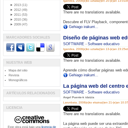
Igandea, 2008(e)ko uztaila(r)en 20-(e)an 13:01e
►
2013
(11)
►
2012
(49)
There are no translations available.
►
2011
(53)
►
2010
(36)
Descubre el FLV Playback, componente 
►
2009
(47)
Gehiago irakurri...
Diseño de páginas web ed
MARCADORES SOCIALES
SOFTWARE
-
Software educativo
Igandea, 2008(e)ko uztaila(r)en 13-(e)an 23:25e
There are no translations available.
NUESTRA WEB
Aprende cómo diseñar páginas web educ
Mapa del sitio
Gehiago irakurri...
Revista
Monográficos
La página web del centro e
SOFTWARE
-
Software educativo
ARTÍCULOS RELACIONADOS
Angel Puente-k idatzia
Larunbata, 2008(e)ko ekaina(r)en 21-(e)an 10:3
LICENCIA
There are no translations available.
La página web puede ser una extraordin
Este obra está bajo una
licencia de