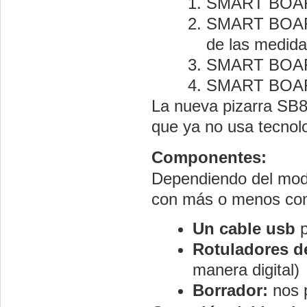
SMART BOARD
SMART BOARD 
de las medida
SMART BOARD
SMART BOARD s
La nueva pizarra SB80
que ya no usa tecnolo
Componentes:
Dependiendo del mod
con más o menos com
Un cable usb
p
Rotuladores d
manera digital)
Borrador:
nos p