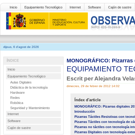
Inicio
Equipamiento Tecnológico
Internet
Software
Cajón de sastre
dijous, 6 d'agost de 2026
MONOGRÁFICO: Pizarras d
ÍNDICE
EQUIPAMIENTO T
Inicio
Equipamiento Tecnológico
Escrit per Alejandra Ve
Aulas Digitales
dimecres, 29 de febrer de 2012 14:02
Didáctica de la tecnología
Hardware
Redes
Índex d'article
Robótica
MONOGRÁFICO: Pizarras digitales 20
Seguridad y Mantenimiento
Introducción
Internet
Pizarras Táctiles Resistivas con tecnol
Software
Pizarras Táctiles con tecnología de c
Pizarras no táctiles con tecnología int
Cajón de sastre
Pizarras Digitales con tecnología exter