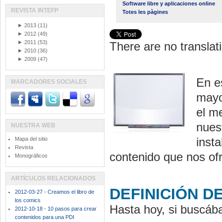
Software libre y aplicaciones online
REVISTA INTEFP
Totes les pàgines
►
2013
(11)
►
2012
(49)
►
2011
(53)
There are no translati
►
2010
(36)
►
2009
(47)
En e
MARCADORES SOCIALES
mayor
el m
nues
NUESTRA WEB
inst
Mapa del sitio
Revista
contenido que nos of
Monográficos
ARTÍCULOS RELACIONADOS
DEFINICIÓN D
2012-03-27 - Creamos el libro de
los comics
Hasta hoy, si buscába
2012-10-18 - 10 pasos para crear
contenidos para una PDI