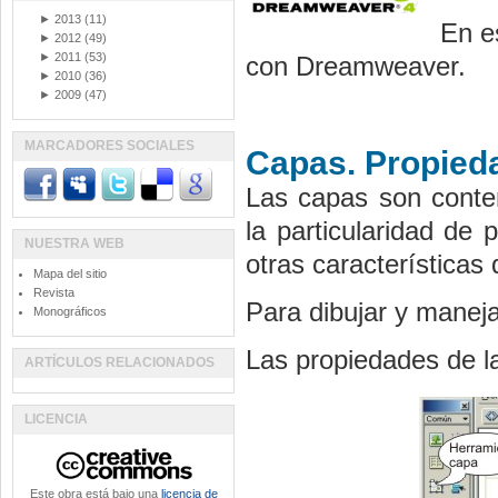
►
2013
(11)
En e
►
2012
(49)
►
2011
(53)
con Dreamweaver.
►
2010
(36)
►
2009
(47)
MARCADORES SOCIALES
Capas. Propied
Las capas son conte
la particularidad de 
NUESTRA WEB
otras características
Mapa del sitio
Revista
Para dibujar y maneja
Monográficos
Las propiedades de l
ARTÍCULOS RELACIONADOS
LICENCIA
Este obra está bajo una
licencia de