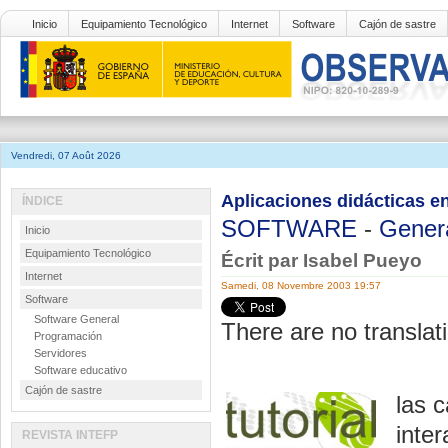
Inicio
Equipamiento Tecnológico
Internet
Software
Cajón de sastre
Vendredi, 07 Août 2026
Aplicaciones didácticas 
ÍNDICE
SOFTWARE
-
Gener
Inicio
Equipamiento Tecnológico
Écrit par Isabel Pueyo
Internet
Samedi, 08 Novembre 2003 19:57
Software
Software General
There are no translati
Programación
Servidores
Software educativo
Cajón de sastre
las 
inte
REVISTA INTEFP