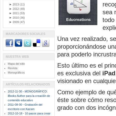
recog
►
2013
(11)
►
2012
(49)
sea 
►
2011
(53)
►
2010
(36)
todo
►
2009
(47)
expl
MARCADORES SOCIALES
Una vez realizado, se
proporcionándose una
para poderlo incrustr
NUESTRA WEB
Esto último es el prin
Mapa del sitio
Revista
es exclusiva del
iPad
Monográficos
visionado en cualquie
ARTÍCULOS RELACIONADOS
Como ejemplo de qué 
2012-11-30 - MONOGRÁFICO:
iBooks Author para la creación de
éste sobre cómo reso
contenido educativo
2011-08-30 - Grabación del
grado con dos incógni
escritorio con Kazam
2012-10-18 - 10 pasos para crear