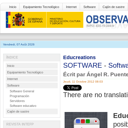
Inicio
Equipamiento Tecnológico
Internet
Software
Cajón de sastre
Vendredi, 07 Août 2026
Educreations
ÍNDICE
SOFTWARE
-
Softwa
Inicio
Equipamiento Tecnológico
Écrit par Ángel R. Puent
Internet
Jeudi, 11 Octobre 2012 08:03
Software
Software General
There are no translati
Programación
Servidores
Software educativo
Cajón de sastre
Educ
posib
REVISTA INTEFP