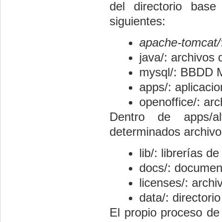
del directorio bas
siguientes:
apache-tomcat/
java/: archivos 
mysql/: BBDD
apps/: aplicaci
openoffice/: ar
Dentro de apps/al
determinados archivos
lib/: librerías d
docs/: document
licenses/: archi
data/: directori
El propio proceso de 