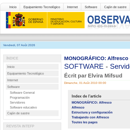
Inicio
Equipamiento Tecnológico
Internet
Software
Cajón de sastre
Vendredi, 07 Août 2026
MONOGRÁFICO: Alfresco -
ÍNDICE
SOFTWARE
-
Servid
Inicio
Equipamiento Tecnológico
Écrit par Elvira Mifsud
Internet
Dimanche, 01 Août 2010 00:00
Software
Software General
Index de l'article
Programación
Servidores
MONOGRÁFICO: Alfresco
Software educativo
Alfresco
Estructura y configuración
Cajón de sastre
Trabajando con Alfresco
Toutes les pages
REVISTA INTEFP