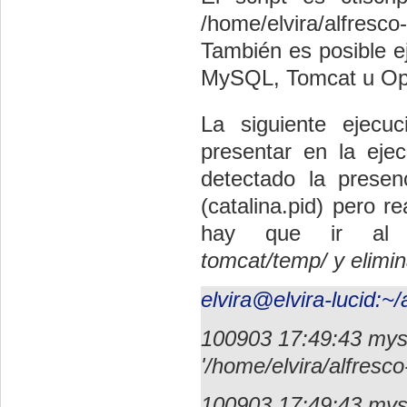
/home/elvira/alfresc
También es posible ej
MySQL, Tomcat u Open
La siguiente ejecu
presentar en la eje
detectado la prese
(catalina.pid) pero r
hay que ir al 
tomcat/temp/
y elimi
elvira@elvira-lucid:~/
100903 17:49:43 mys
'/home/elvira/alfresc
100903 17:49:43 mys