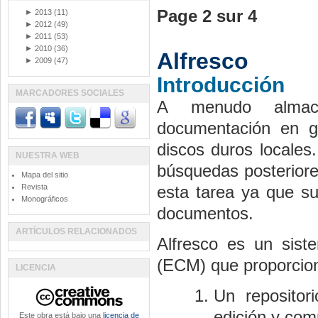
Page 2 sur 4
►
2013
(11)
►
2012
(49)
►
2011
(53)
►
2010
(36)
Alfresco
►
2009
(47)
Introducción
MARCADORES SOCIALES
A menudo almace
documentación en g
discos duros locales
NUESTRA WEB
búsquedas posteriore
Mapa del sitio
Revista
esta tarea ya que su
Monográficos
documentos.
ARTÍCULOS RELACIONADOS
Alfresco es un sist
(ECM) que proporciona
LICENCIA
Un repositor
edición y com
Este obra está bajo una
licencia de