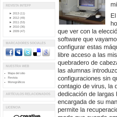
mi
REVISTA INTEFP
►
2013
(11)
El
►
2012
(49)
ho
►
2011
(53)
►
2010
(36)
que ver con la elecció
►
2009
(47)
software que vayamos
MARCADORES SOCIALES
configurar estas máq
libre acceso a las mi
quebradero de cabeza
NUESTRA WEB
las alumnas introduz
Mapa del sitio
configuraciones sin q
Revista
Monográficos
contagio de virus, la 
dedicación de largas 
ARTÍCULOS RELACIONADOS
encargada de su man
LICENCIA
permite la recuperac