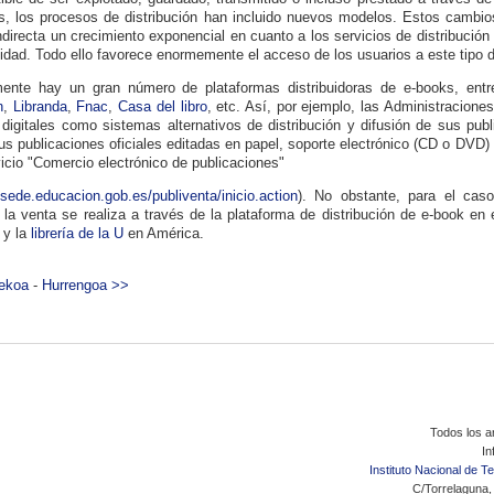
s, los procesos de distribución han incluido nuevos modelos. Estos cambio
ndirecta un crecimiento exponencial en cuanto a los servicios de distribución
cidad. Todo ello favorece enormemente el acceso de los usuarios a este tipo d
ente hay un gran número de plataformas distribuidoras de e-books, ent
n
,
Libranda
,
Fnac
,
Casa del libro
, etc. Así, por ejemplo, las Administracione
 digitales como sistemas alternativos de distribución y difusión de sus pub
us publicaciones oficiales editadas en papel, soporte electrónico (CD o DVD) 
vicio "Comercio electrónico de publicaciones"
/sede.educacion.gob.es/publiventa/inicio.action
). No obstante, para el cas
la venta se realiza a través de la plataforma de distribución de e-book en
y la
librería de la U
en América.
rekoa
-
Hurrengoa >>
Todos los ar
In
Instituto Nacional de 
C/Torrelaguna,