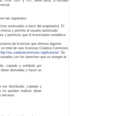
TML, PDF, ODT y TXT, entre otros, a formato
ercial.
on las siguientes:
chos reservados a favor del propietario). El
la misma y permite al usuario autorizado
es y permisos que el licenciatario establece
sistema de licencias que ofrecen algunos
y un total de seis licencias Creative Commons
http://es.creativecommons.org/licencia/
. De
acionados con los derechos que se otorgan al
ido, copiado y exhibido por
r obras derivadas y hacer un
 ser distribuido, copiado y
o se pueden realizar obras
r terceros