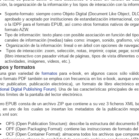
ción, la organización de la información y los tipos de interacción con la infor
Soporte-formato: siempre como Objeto Digital (Document Like Object, DLO)
aprobado y aceptado por instituciones de estandarización internacional, c
o la IDPF para el formato EPUB, así como otros formatos nativos de org
formato AZW.
Tipo de información: texto plano con posible asociación en función del tipo
canales de información (medias) tales como: imagen, sonido, grafismo, ví
Organización de la información: lineal o en árbol con opciones de navegac
Tipos de interacción: zoom, selección, notas, imprimir, copiar, pegar, scr
(
libro interactivo con pasador virtual de páginas, tipos de vista diferente
actividades, imágenes, videos, etc.)
.
Tipos y formatos
 una gran variedad de
formatos
para e-book, en algunos casos sólo válidos 
o formato PDF también se emplea con frecuencia en los e-book, aunque un
nic publication,
publicación electrónica), un formato de libro electrónico es
tional Digital Publishing Forum
). Una de las características principales de e
los límites de la pantalla del lector electrónico.
ero EPUB consta de un archivo ZIP que contiene a su vez 3 ficheros XML ba
), en uno de los cuales se insertan los metadatos de la publicación resp
s xml son:
OPS (Open Publication Structure): describe la estructura del document
OPF (Open Packaging Format): contiene las instrucciones de formato del
OCF (Open Container Format): almacena todos los archivos que compon