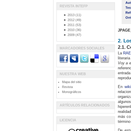
Aut
REVISTA INTEFP
Tes
Ref
►
2013
(11)
Orr
►
2012
(49)
►
2011
(53)
►
2010
(36)
JPAGE
►
2009
(47)
2. Lo
2.1. 
MARCADORES SOCIALES
La
RA
literar
Voy a es
referen
entrada 
NUESTRA WEB
reprodu
Mapa del sitio
En
wik
Revista
relacio
Monográficos
organiz
algunos
ARTÍCULOS RELACIONADOS
hiperen
realida
más com
LICENCIA
término
De esta