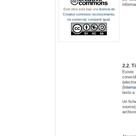
informa
Este obra está bajo una
licencia de
Creative commons reconocimiento,
no comercial, compartir igual
.
2.2. 
Existe
conocid
(
electro
(
Interna
texto a 
Un fich
source
archivo