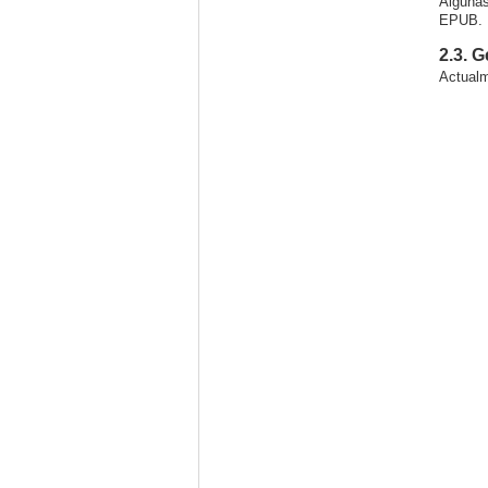
Algunas
EPUB. P
2.3. 
Actualm