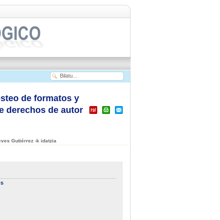
steo de formatos y
de derechos de autor
ves Gutiérrez -k idatzia
os