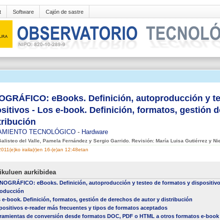
t
Software
Cajón de sastre
GRÁFICO: eBooks. Definición, autoproducción y te
sitivos - Los e-book. Definición, formatos, gestión 
tribución
AMIENTO TECNOLÓGICO
-
Hardware
alisteo del Valle, Pamela Fernández y Sergio Garrido. Revisión: María Luisa Gutiérrez y Nie
2011(e)ko iraila(r)en 16-(e)an 12:48etan
ikuluen aurkibidea
OGRÁFICO: eBooks. Definición, autoproducción y testeo de formatos y dispositiv
roducción
 e-book. Definición, formatos, gestión de derechos de autor y distribución
positivos e-reader más frecuentes y tipos de formatos aceptados
ramientas de conversión desde formatos DOC, PDF o HTML a otros formatos e-book