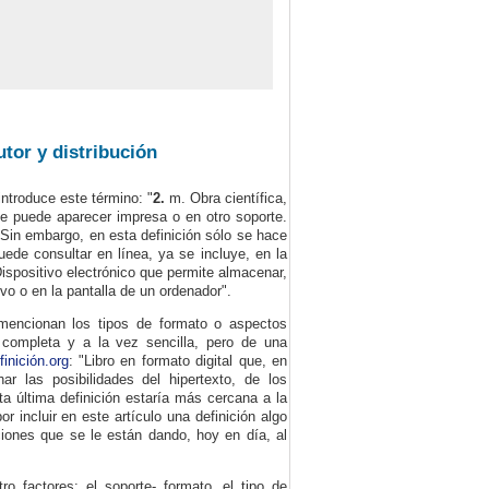
utor y distribución
ntroduce este término: "
2.
m. Obra científica,
que puede aparecer impresa o en otro soporte.
 Sin embargo, en esta definición sólo se hace
uede consultar en línea, ya se incluye, en la
Dispositivo electrónico que permite almacenar,
o o en la pantalla de un ordenador".
mencionan los tipos de formato o aspectos
s completa y a la vez sencilla, pero de una
finición.org
: "Libro en formato digital que, en
r las posibilidades del hipertexto, de los
ta última definición estaría más cercana a la
r incluir en este artículo una definición algo
iones que se le están dando, hoy en día, al
ro factores: el soporte- formato, el tipo de