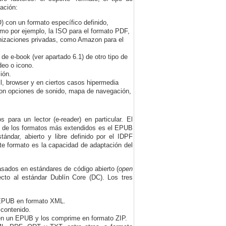
mación:
 con un formato específico definido,
omo por ejemplo, la ISO para el formato PDF,
anizaciones privadas, como Amazon para el
 de e-book (ver apartado 6.1) de otro tipo de
deo o icono.
ión.
oll, browser y en ciertos casos hipermedia
s con opciones de sonido, mapa de navegación,
para un lector (e-reader) en particular. El
o de los formatos más extendidos es el EPUB
tándar, abierto y libre definido por el IDPF
ste formato es la capacidad de adaptación del
sados en estándares de código abierto (
open
ecto al estándar Dublín Core (DC). Los tres
o EPUB en formato XML.
 contenido.
en un EPUB y los
comprime en formato ZIP.