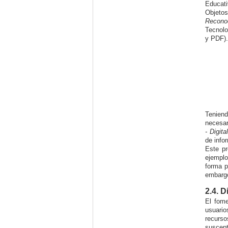
Educati
Objeto
Reconoc
Tecnolo
y PDF).
Teniend
necesar
- Digit
de info
Este pr
ejemplo
forma p
embargo
2.4. D
El fome
usuario
recurso
suscept