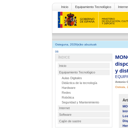
Inicio
Equipamiento Tecnológico
Interne
Osteguna, 2026(e)ko abuztuak
06
MONO
ÍNDICE
dispo
Inicio
y dis
Equipamiento Tecnológico
EQUIP
Aulas Digitales
Antonio G
Didáctica de la tecnología
Ostirala, 
Hardware
Redes
Robótica
Art
Seguridad y Mantenimiento
MON
Internet
Int
Software
Los
Dis
Cajón de sastre
Her