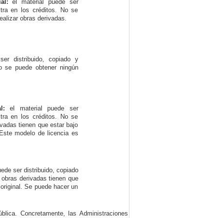
al:
el material puede ser
stra en los créditos. No se
ealizar obras derivadas.
er distribuido, copiado y
No se puede obtener ningún
l:
el material puede ser
stra en los créditos. No se
ivadas tienen que estar bajo
 Este modelo de licencia es
ede ser distribuido, copiado
s obras derivadas tienen que
 original. Se puede hacer un
ública. Concretamente, las Administraciones