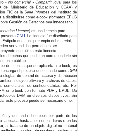
o - No comercial - Compartir igual
para los
A del Ministerio de Educación y CCAA) y
ción TIC de la
Serie Informes
del Instituto de
r a distribuirse como e-book (formatos EPUB
 sobre Gestión de Derechos sea innecesario.
ntation Licence
) es una licencia para
l proyecto
GNU
. La licencia fue diseñada para
 Estipula que cualquier copia del material,
ueden ser vendidas pero deben ser
proyecto que utiliza esta licencia.
s los derechos que pudieran corresponderle sin
trimonio público.
po de licencia que se aplicaría al e-book, es
vo se encarga el proceso denominado como
DRM
cnologías de control de acceso y distribución
 también incluye software y archivos de datos.
os comerciales, de confidencialidad, etc. Por
r DRM en e-book con formato PDF y EPUB. De
protocolos DRM en diversos dispositivos. Sin
da, este proceso puede ser necesario o no.
zación y demanda de e-book por parte de los
ón aplicada hasta ahora en los libros o en los
, al tratarse de un objeto digital no material
 múltiples soportes, dispositivos, sistemas y