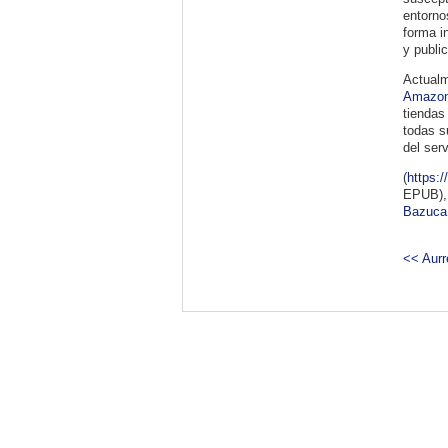
entorno
forma i
y publi
Actualm
Amazo
tiendas
todas s
del ser
(
https:/
EPUB), 
Bazuca
<< Aur