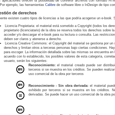
 aplicaciones ofrecen la posibilidad de convertir archivos con formato H
or ejemplo, las herramientas
Calibre
de software libre o InDesign de tipo com
Gestión de derechos
ente existen cuatro tipos de licencias a las que podría acogerse un e-book. S
Licencia Propietaria: el material está sometido a Copyright (todos los dere
propietario (licenciatario) de la obra se reserva todos los derechos sobre 
acceder y/o descargar el e-book para su lectura o consulta. Las restriccion
deben ser claros y atenerse a derecho.
Licencia Creative Commons: el Copyright del material se gestiona por un 
derechos y limitan otros a terceras personas bajo ciertas condiciones. Ha
para escoger. La información detallada sobre las mismas se encuentra en
acuerdo con lo establecido, los posibles valores de esta categoría, correl
usuario, serán los siguientes:
Reconocimiento:
el material creado puede ser distribu
terceros si se muestra en los créditos. Se pueden realiza
uso comercial de la obra por terceros
Reconocimiento - Sin obra derivada:
el material puede
exhibido por terceros si se muestra en los créditos. N
derivadas. Se puede hacer un uso comercial de la obra po