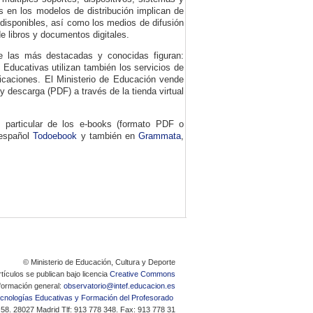
s en los modelos de distribución implican de
 disponibles, así como los medios de difusión
e libros y documentos digitales.
re las más destacadas y conocidas figuran:
s Educativas utilizan también los servicios de
licaciones. El Ministerio de Educación vende
y descarga (PDF) a través de la tienda virtual
o particular de los e-books (formato PDF o
 español
Todoebook
y también en
Grammata
,
© Ministerio de Educación, Cultura y Deporte
tículos se publican bajo licencia
Creative Commons
formación general:
observatorio@intef.educacion.es
Tecnologías Educativas y Formación del Profesorado
 58. 28027 Madrid Tlf: 913 778 348. Fax: 913 778 31