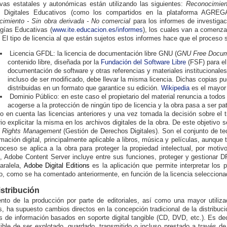
vas estatales y autonómicas están utilizando las siguientes:
Reconocimient
s Digitales Educativos (como los compartidos en la plataforma AGREG
imiento - Sin obra derivada - No comercial
para los informes de investiga
gías Educativas (
www.ite.educacion.es/informes
), los cuales van a comenza
 El tipo de licencia al que están sujetos estos informes hace que el proceso
Licencia GFDL:
la licencia de documentación libre GNU (
GNU Free Docume
contenido libre, diseñada por la
Fundación del Software Libre
(FSF) para e
documentación de software y otras referencias y materiales institucionales.
incluso de ser modificado, debe llevar la misma licencia. Dichas copias p
distribuidas en un formato que garantice su edición.
Wikipedia
es el mayor 
Dominio Público: en este caso el propietario del material renuncia a todo
acogerse a la protección de ningún tipo de licencia y la obra pasa a ser pa
o en cuenta las licencias anteriores y una vez tomada la decisión sobre el ti
io explicitar la misma en los archivos digitales de la obra. De este objeti
al Rights Management
(Gestión de Derechos Digitales). Son el conjunto de te
rmación digital, principalmente aplicable a libros, música y películas, aunque
oceso se aplica a la obra para proteger la propiedad intelectual, por motiv
, Adobe Content Server incluye entre sus funciones, proteger y gestiona
aralela,
Adobe Digital Editions
es la aplicación que permite interpretar los 
, como se ha comentado anteriormente, en función de la licencia selecciona
istribución
nto de la producción por parte de editoriales, así como una mayor utili
s, ha supuesto cambios directos en la concepción tradicional de la distribuci
s de información basados en soporte digital tangible (CD, DVD, etc.). Es decir
ible de ser explotado, guardado, transmitido o incluso prestado a través de