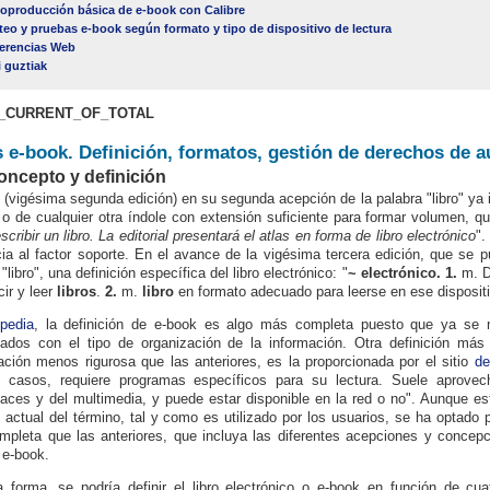
oproducción básica de e-book con Calibre
teo y pruebas e-book según formato y tipo de dispositivo de lectura
erencias Web
i guztiak
_CURRENT_OF_TOTAL
s e-book. Definición, formatos, gestión de derechos de a
Concepto y definición
E
(vigésima segunda edición) en su segunda acepción de la palabra "libro" ya i
ia o de cualquier otra índole con extensión suficiente para formar volumen, 
cribir un libro.
La editorial presentará el atlas en forma de libro electrónico
".
cia al factor soporte. En el avance de la vigésima tercera edición, que se p
"libro", una definición específica del libro electrónico: "
~ electrónico.
1.
m
. 
cir y leer
libros
.
2.
m.
libro
en formato adecuado para leerse en ese dispositiv
ipedia
, la definición de e-book es algo más completa puesto que ya se 
nados con el tipo de organización de la información. Otra definición má
ación menos rigurosa que las anteriores, es la proporcionada por el sitio
de
 casos, requiere programas específicos para su lectura. Suele aprovecha
laces y del multimedia, y puede estar disponible en la red o no". Aunque es
d actual del término, tal y como es utilizado por los usuarios, se ha optado po
pleta que las anteriores, que incluya las diferentes acepciones y concepc
 e-book.
 forma, se podría definir el libro electrónico o e-book en función de cuat