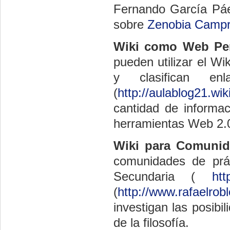
Fernando García Páez
sobre
Zenobia Campr
Wiki como Web Per
pueden utilizar el W
y clasifican en
(
http://aulablog21.wi
cantidad de informac
herramientas Web 2.
Wiki para Comunida
comunidades de prá
Secundaria (
htt
(
http://www.rafaelrob
investigan las posibi
de la filosofía.