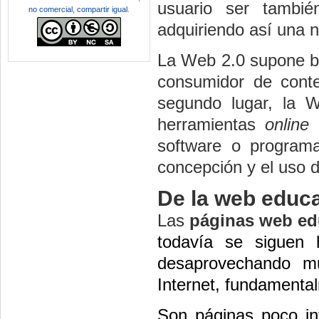
usuario ser tambié
no comercial, compartir igual
.
adquiriendo así una n
La Web 2.0 supone bá
consumidor de conte
segundo lugar, la 
herramientas
online
q
software o programa
concepción y el uso de
De la web educa
Las
páginas
web ed
todavía se siguen 
desaprovechando mu
Internet, fundamental
Son páginas poco in