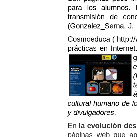
para los alumnos. 
transmisión de cono
(Gonzalez_Serna, J. 
Cosmoeduca (
http:
prácticas en Interne
g
e
(
t
á
cultural-humano de l
y divulgadores
.
En
la evolución des
páginas web que apr