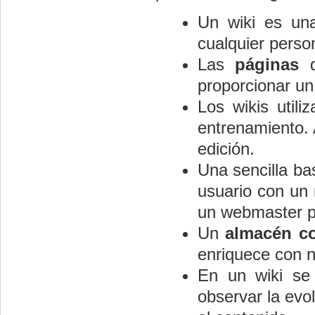
Un wiki es u
cualquier perso
Las
páginas
d
proporcionar un
Los wikis util
entrenamiento. A
edición.
Una sencilla ba
usuario con un
un webmaster pa
Un
almacén c
enriquece con 
En un wiki se
observar la evo