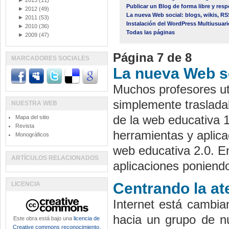
►
2013
(11)
Publicar un Blog de forma libre y res
►
2012
(49)
La nueva Web social: blogs, wikis, R
►
2011
(53)
Instalación del WordPress Multiusuari
►
2010
(36)
Todas las páginas
►
2009
(47)
Página 7 de 8
MARCADORES SOCIALES
La nueva Web so
Muchos profesores uti
simplemente trasladab
NUESTRA WEB
de la web educativa 1
Mapa del sitio
Revista
herramientas y aplica
Monográficos
web educativa 2.0. E
ARTÍCULOS RELACIONADOS
aplicaciones poniendo
Centrando la at
LICENCIA
Internet está cambia
hacia un grupo de n
Este obra está bajo una
licencia de
Creative commons reconocimiento,