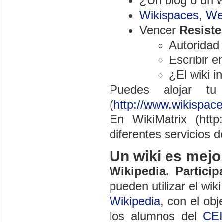
¿Un blog o un 
Wikispaces
,
We
Vencer
Resiste
Autoridad
Escribir e
¿El wiki i
Puedes alojar tu
(
http://www.wikispac
En WikiMatrix (http
diferentes servicios d
Un wiki es mejor 
Wikipedia. Partici
pueden utilizar el wi
Wikipedia
, con el ob
los alumnos del
CE