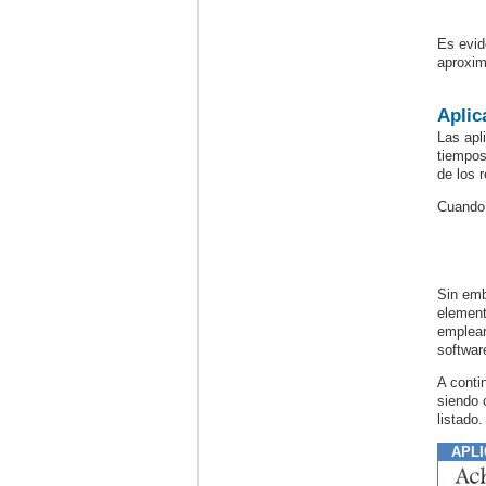
Es evid
aproxim
Aplic
Las apl
tiempos
de los 
Cuando 
Sin emb
element
emplear
softwar
A conti
siendo 
listado.
APLI