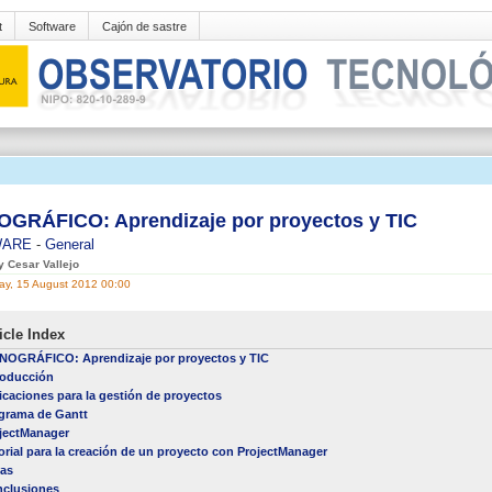
t
Software
Cajón de sastre
GRÁFICO: Aprendizaje por proyectos y TIC
WARE
-
General
y Cesar Vallejo
y, 15 August 2012 00:00
icle Index
OGRÁFICO: Aprendizaje por proyectos y TIC
roducción
icaciones para la gestión de proyectos
grama de Gantt
jectManager
orial para la creación de un proyecto con ProjectManager
as
clusiones