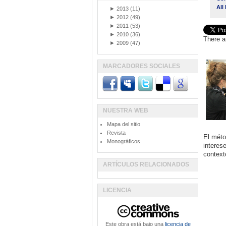
All
►
2013
(11)
►
2012
(49)
►
2011
(53)
►
2010
(36)
There a
►
2009
(47)
MARCADORES SOCIALES
NUESTRA WEB
Mapa del sitio
Revista
El méto
Monográficos
interes
contexto
ARTÍCULOS RELACIONADOS
LICENCIA
Este obra está bajo una
licencia de