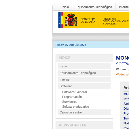
Inicio
Equipamiento Tecnológico
Interne
Friday, 07 August 2026
MONO
ÍNDICE
SOFT
Inicio
Written b
Equipamiento Tecnológico
Wednesda
Internet
Software
Art
Software General
MON
Programación
Int
Servidores
Apl
Software educativo
Dia
Cajón de sastre
Pro
Tut
Not
REVISTA INTEFP
Con