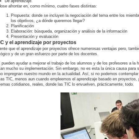
De aprendizaje.
ose afrontar en, como mínimo, cuatro fases distintas:
Propuesta: donde se incluyen la negociación del tema entre los miembros
los objetivos, ¿a dónde queremos llegar?
Planificación
Elaboración: búsqueda, organización y análisis de la información
Presentación y evaluación
IC y el aprendizaje por proyectos
ente que el aprendizaje por proyectos ofrece numerosas ventajas pero, tambi
ógico y de un gran esfuerzo por parte de los docentes.
 pueden ayudar a mejorar el trabajo de los alumnos y de los profesores a la 
arían mucho su implementación. Sin embargo, no es esta la única causa para su
o impregnan nuestro mundo en la actualidad. Así, si no podemos contemplar l
las TIC, menos aun cuando empleemos el aprendizaje basado en proyectos, p
lemas cotidianos, reales, donde las TIC lo envuelven, prácticamente, todo.