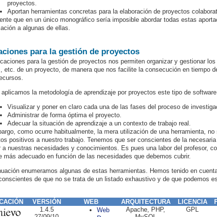
proyectos.
Aportan herramientas concretas para la elaboración de proyectos colaborat
ente que en un único monográfico sería imposible abordar todas estas aporta
ación a algunas de ellas.
aciones para la gestión de proyectos
icaciones para la gestión de proyectos nos permiten organizar y gestionar los 
, etc. de un proyecto, de manera que nos facilite la consecución en tiempo de
recursos.
aplicamos la metodología de aprendizaje por proyectos este tipo de software 
Visualizar y poner en claro cada una de las fases del proceso de investiga
Administrar de forma óptima el proyecto.
Adecuar la situación de aprendizaje a un contexto de trabajo real.
argo, como ocurre habitualmente, la mera utilización de una herramienta, no
os positivos a nuestro trabajo. Tenemos que ser conscientes de la necesari
 a nuestras necesidades y conocimientos. Es pues una labor del profesor, co
e más adecuado en función de las necesidades que debemos cubrir.
nuación enumeramos algunas de estas herramientas. Hemos tenido en cuenta qu
conscientes de que no se trata de un listado exhaustivo y de que podemos est
CACIÓN
VERSIÓN
WEB
ARQUITECTURA
LICENCIA
1.4.5
Apache, PHP,
GPL
Web
27/09/10
MySQL