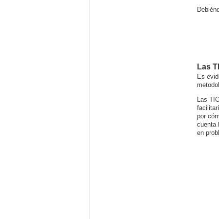
Debiénd
Las T
Es evid
metodol
Las TIC
facilit
por cóm
cuenta 
en prob