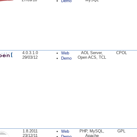
Demo
4.0.3.1.0
AOL Server,
CPOL
Web
29/03/12
Open ACS, TCL
Demo
1.8.2011
PHP, MySQL,
GPL
Web
23/12/11
Apache
Demo