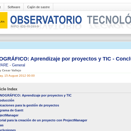
t
Software
Cajón de sastre
GRÁFICO: Aprendizaje por proyectos y TIC - Concl
WARE
-
General
y Cesar Vallejo
y, 15 August 2012 00:00
icle Index
OGRÁFICO: Aprendizaje por proyectos y TIC
roducción
icaciones para la gestión de proyectos
grama de Gantt
jectManager
orial para la creación de un proyecto con ProjectManager
as
clusiones