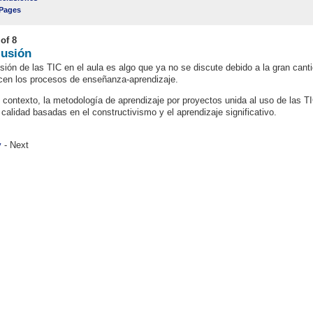
 Pages
of 8
usión
usión de las TIC en el aula es algo que ya no se discute debido a la gran cant
cen los procesos de enseñanza-aprendizaje.
 contexto, la metodología de aprendizaje por proyectos unida al uso de las T
 calidad basadas en el constructivismo y el aprendizaje significativo.
v
- Next