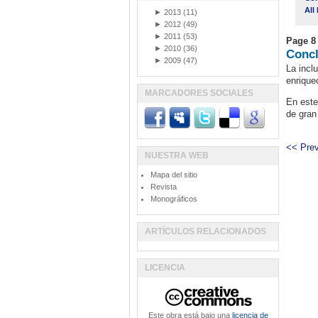
All
►
2013
(11)
►
2012
(49)
►
2011
(53)
Page 8 
►
2010
(36)
Concl
►
2009
(47)
La incl
enrique
MARCADORES SOCIALES
En este
de gran
<< Pre
NUESTRA WEB
Mapa del sitio
Revista
Monográficos
ARTÍCULOS RELACIONADOS
LICENCIA
Este obra está bajo una
licencia de