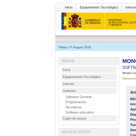
Inicio
Equipamiento Tecnológico
Interne
Friday, 07 August 2026
MONO
ÍNDICE
SOFT
Inicio
Written b
Equipamiento Tecnológico
Wednesda
Internet
Software
Art
Software General
MON
Programación
Int
Servidores
Apl
Software educativo
Dia
Cajón de sastre
Pro
Tut
Not
REVISTA INTEFP
Con