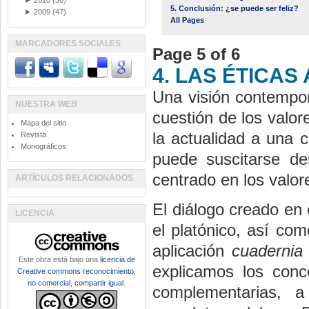
►
2010
(36)
5. Conclusión: ¿se puede ser feliz?
►
2009
(47)
All Pages
MARCADORES SOCIALES
Page 5 of 6
4. LAS ÉTICAS
Una visión contempor
NUESTRA WEB
cuestión de los valor
Mapa del sitio
la actualidad a una 
Revista
Monográficos
puede suscitarse d
centrado en los valor
ARTÍCULOS RELACIONADOS
El diálogo creado en 
LICENCIA
el platónico, así co
aplicación
cuaderni
Este obra está bajo una
licencia de
explicamos los con
Creative commons reconocimiento,
no comercial, compartir igual
.
complementarias, 