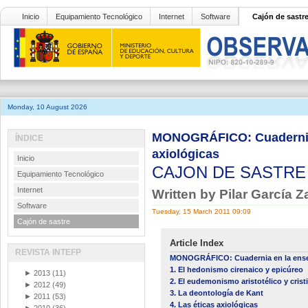
Inicio
Equipamiento Tecnológico
Internet
Software
Cajón de sastr
Monday, 10 August 2026
MONOGRÁFICO: Cuadernia en
ÍNDICE
axiológicas
Inicio
CAJON DE SASTR
Equipamiento Tecnológico
Internet
Written by Pilar García 
Software
Tuesday, 15 March 2011 09:09
Cajón de sastre
Article Index
REVISTA INTEFP
MONOGRÁFICO: Cuadernia en la enseñ
1. El hedonismo cirenaico y epicúreo
►
2013
(11)
2. El eudemonismo aristotélico y crist
►
2012
(49)
3. La deontología de Kant
►
2011
(53)
4. Las éticas axiológicas