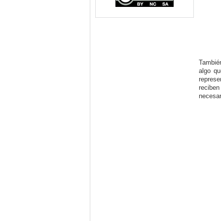
También
algo qu
represe
reciben
necesar