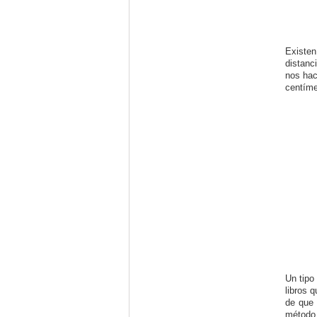
Existen
distanc
nos hac
centíme
Un tipo
libros 
de que 
método 