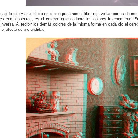
naglifo rojo y azul el ojo en el que ponemos el filtro rojo ve las partes de es
es como oscuras, es el cerebro quien adapta los colores internamente. En 
inversa. Al recibir los demás colores de la misma forma en cada ojo el ce
 el efecto de profundidad.