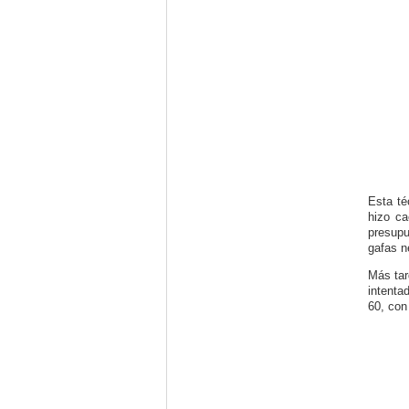
Esta té
hizo ca
presupu
gafas n
Más tar
intenta
60, con