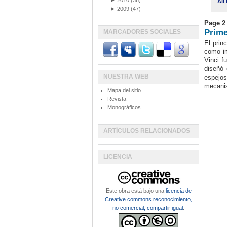
►
2010
(36)
All
►
2009
(47)
Page 2 
Prime
MARCADORES SOCIALES
El prin
como i
Vinci f
diseñó 
NUESTRA WEB
espejos
mecani
Mapa del sitio
Revista
Monográficos
ARTÍCULOS RELACIONADOS
LICENCIA
Este obra está bajo una
licencia de
Creative commons reconocimiento,
no comercial, compartir igual
.