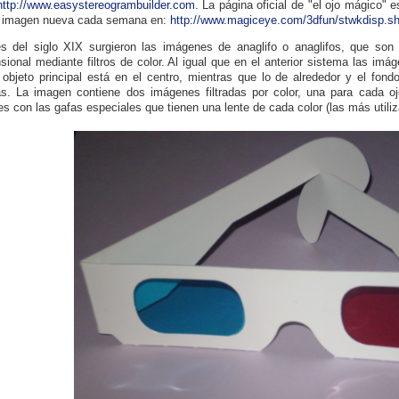
http://www.easystereogrambuilder.com
. La página oficial de "el ojo mágico" 
a imagen nueva cada semana en:
http://www.magiceye.com/3dfun/stwkdisp.s
es del siglo XIX surgieron las imágenes de anaglifo o anaglifos, que so
nsional mediante filtros de color. Al igual que en el anterior sistema las im
l objeto principal está en el centro, mientras que lo de alrededor y el fon
s. La imagen contiene dos imágenes filtradas por color, una para cada oj
s con las gafas especiales que tienen una lente de cada color (las más utiliza