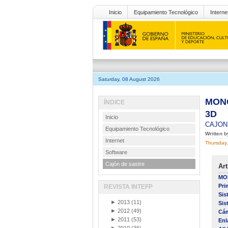
Inicio
Equipamiento Tecnológico
Interne
Saturday, 08 August 2026
MONO
ÍNDICE
3D
Inicio
CAJON
Equipamiento Tecnológico
Written 
Internet
Thursday
Software
Cajón de sastre
Art
MON
Pri
REVISTA INTEFP
Sis
►
2013
(11)
Sis
►
2012
(49)
Cám
►
2011
(53)
Enl