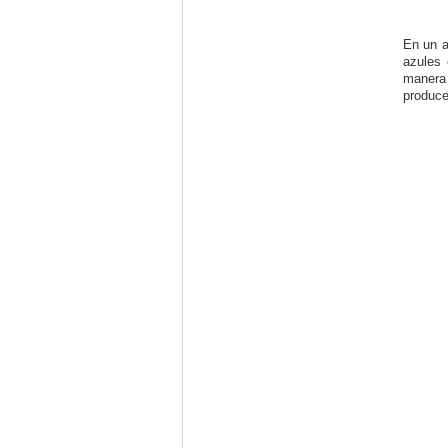
En un a
azules 
manera 
produce