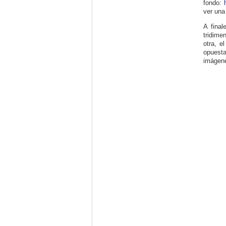
fondo:
ver un
A final
tridime
otra, e
opuesta
imágene