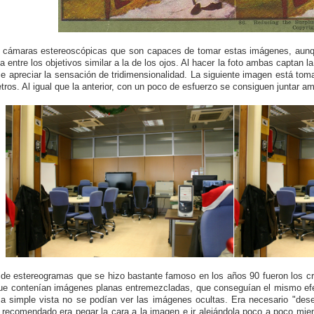
 cámaras estereoscópicas que son capaces de tomar estas imágenes, aun
ia entre los objetivos similar a la de los ojos. Al hacer la foto ambas capta
e apreciar la sensación de tridimensionalidad. La siguiente imagen está t
tros. Al igual que la anterior, con un poco de esfuerzo se consiguen juntar am
 de estereogramas que se hizo bastante famoso en los años 90 fueron los cr
que contenían imágenes planas entremezcladas, que conseguían el mismo efect
a simple vista no se podían ver las imágenes ocultas. Era necesario "dese
recomendado era pegar la cara a la imagen e ir alejándola poco a poco mien