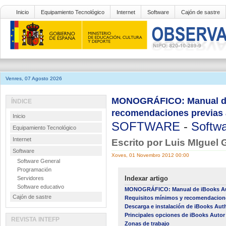
Inicio
Equipamiento Tecnológico
Internet
Software
Cajón de sastre
Venres, 07 Agosto 2026
MONOGRÁFICO: Manual de 
ÍNDICE
recomendaciones previas a
Inicio
SOFTWARE
-
Softwa
Equipamiento Tecnológico
Internet
Escrito por Luis MIguel 
Software
Xoves, 01 Novembro 2012 00:00
Software General
Programación
Indexar artigo
Servidores
Software educativo
MONOGRÁFICO: Manual de iBooks A
Cajón de sastre
Requisitos mínimos y recomendaciones
Descarga e instalación de iBooks Aut
Principales opciones de iBooks Autor p
REVISTA INTEFP
Zonas de trabajo