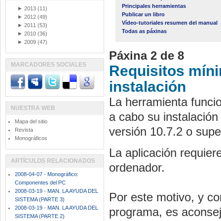
Principales herramientas
►
2013
(11)
Publicar un libro
►
2012
(49)
Vídeo-tutoriales resumen del manual
►
2011
(53)
Todas as páxinas
►
2010
(36)
►
2009
(47)
Páxina 2 de 8
MARCADORES SOCIALES
Requisitos mín
instalación
La herramienta funcio
NUESTRA WEB
a cabo su instalació
Mapa del sitio
versión 10.7.2 o super
Revista
Monográficos
La aplicación requier
ARTÍCULOS RELACIONADOS
ordenador.
2008-04-07 - Monográfico:
Componentes del PC
2008-03-19 - MAN. LA AYUDA DEL
Por este motivo, y co
SISTEMA (PARTE 3)
2008-03-19 - MAN. LA AYUDA DEL
programa, es aconsej
SISTEMA (PARTE 2)