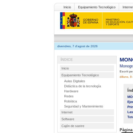
Inicio
Equipamiento Tecnológico
Interne
divendres, 7 d'agost de 2026
MONO
ÍNDICE
Monogr
Inicio
Escrit p
Equipamiento Tecnológico
dilluns, 
Aulas Digitales
Didáctica de la tecnología
Índ
Hardware
Redes
MO
Robótica
Eje
Seguridad y Mantenimiento
Pri
Las
Internet
Tot
Software
Cajón de sastre
Pàgina