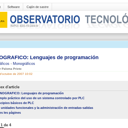
t
Software
Cajón de sastre
GRAFICO: Lenguajes de programación
áficos
-
Monográficos
er Paloma Prieto
8 d'octubre de 2007 10:02
ex d'article
NOGRAFICO: Lenguajes de programación
mplo práctico del uso de un sistema controlado por PLC
ncipios básicos de PLC
 unidades funcionales y la administración de entradas-salidas
es les pàgines
 1 de 4