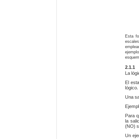
Esta f
escale
emplean
ejemplo
esquema
2.1.1
La lógi
El est
lógico.
Una sa
Ejempl
Para q
la sal
(NO) s
Un eje