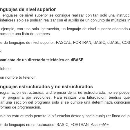
enguajes de nivel superior
 lenguajes de nivel superior se consigue realizar con tan solo una instruc
inferiores sólo se podrían realizar con el auxilio de un conjunto de múltiples i
 ejemplo, con una sola instrucción, un lenguaje de nivel superior orientad
icamente una lista de nombres.
os de lenguajes de nivel superior: PASCAL, FORTRAN, BASIC,
dBASE
, COB
:
amiento de un directorio telefónico en
dBASE
elefono
on
nombre
to
telenom
enguajes estructurados y no estructurados
rogramación estructurada, a diferencia de la no estructurada, no se puede
r el programa por secciones. Para realizar una bifurcación, tendrás que
rán una sección del programa sólo si se cumple una determinada condición.
formas de programación.
uaje no estructurado permite la bifurcación desde y hacia cualquier línea del 
os de lenguajes no estructurados: BASIC, FORTRAN,
Assembler
.