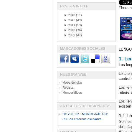
REVISTA INTEFP
There a
►
2013
(11)
►
2012
(49)
►
2011
(53)
►
2010
(36)
►
2009
(47)
MARCADORES SOCIALES
LENGU
1. Le
Los len
Existen
NUESTRA WEB
control
Mapa del sitio
Los len
Revista
refiere
Monográficos
Los len
ARTÍCULOS RELACIONADOS
existen
2012-10-22 - MONOGRÁFICO:
1.1 L
PLC en entornos escolares
Son los
de máqu
Para r