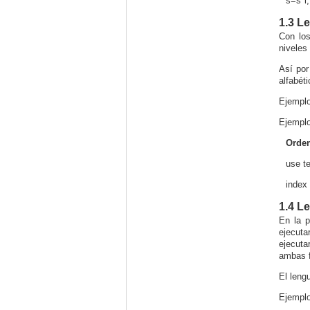
s=s*
i
;
1.3 L
Con los
niveles 
Así por
alfabét
Ejempl
Ejemplo
Orden
use
t
index
1.4 L
En la p
ejecuta
ejecuta
ambas 
El leng
Ejempl