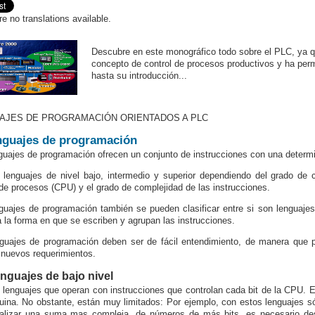
re no translations available.
Descubre en este monográfico todo sobre el PLC, ya q
concepto de control de procesos productivos y ha permi
hasta su introducción...
AJES DE PROGRAMACIÓN ORIENTADOS A PLC
nguajes de programación
guajes de programación ofrecen un conjunto de instrucciones con una determi
 lenguajes de nivel bajo, intermedio y superior dependiendo del grado de
 de procesos (CPU) y el grado de complejidad de las instrucciones.
guajes de programación también se pueden clasificar entre si son lenguajes
 a la forma en que se escriben y agrupan las instrucciones.
guajes de programación deben ser de fácil entendimiento, de manera que pe
 nuevos requerimientos.
enguajes de bajo nivel
 lenguajes que operan con instrucciones que controlan cada
bit
de la CPU. Ej
ina. No obstante, están muy limitados: Por ejemplo, con estos lenguajes s
ealizar una suma
mas
compleja, de números de más bits, es necesario de