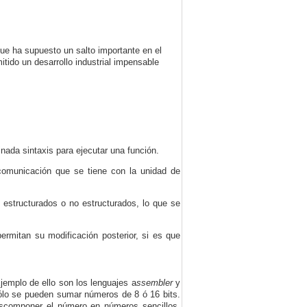
ue ha supuesto un salto importante en el
tido un desarrollo industrial impensable
nada sintaxis para ejecutar una función.
 comunicación que se tiene con la unidad de
 estructurados o no estructurados, lo que se
rmitan su modificación posterior, si es que
emplo de ello son los lenguajes
a
ssembler
y
ólo se pueden sumar números de 8 ó 16 bits.
scomponer el número en números sencillos,