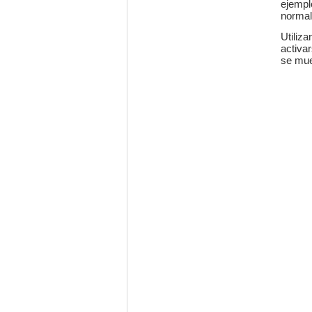
ejemp
normal
Utiliz
activa
se mue