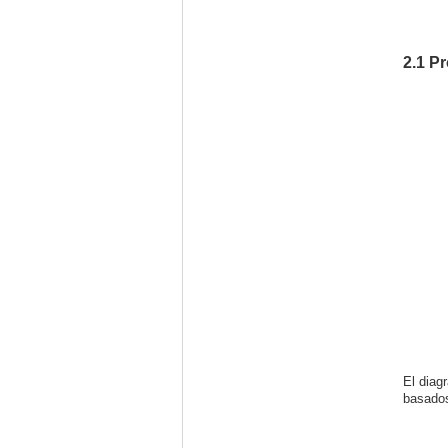
2.1 P
El diag
basado