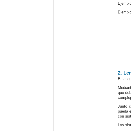
Ejemplo
Ejemplo
2. Le
El leng
Mediant
que deb
complej
Junto c
pueda e
con sis
Los si