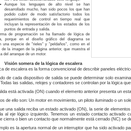
Aunque los lenguajes de alto nivel se han
desarrollado mucho, han sido pocos los que han
podido cubrir de modo satisfactorio todos los
requerimientos de control en tiempo real que
incluyan la representación de los estados de los
puntos de entrada y salida.
orma de programación se ha llamado de lógica de
ra, porque en el diseño gráfico del diagrama se
 una especie de "rieles" y "peldaños", como en el
 de la imagen de la página anterior, que muestra el
 del arranque de un motor.
Visión somera de la lógica de escalera
ca de escalera es la forma convencional de describir paneles eléctric
ado de cada dispositivo de salida se puede determinar solo examin
 Todas las salidas, relojes y contadores se controlan por la lógica que
lida está activada (ON) cuando el elemento anterior presenta un est
os de ello son: Un motor en movimiento, un piloto iluminado o un sol
ue una salida reciba un estado activado (ON), la serie de elementos
ida al eje lógico izquierdo. Tenemos un estado contacto activado 
e cierra o bien un contacto que normalmente está cerrado (NC) se de
mplo es la apertura normal de un interruptor que ha sido activado pa