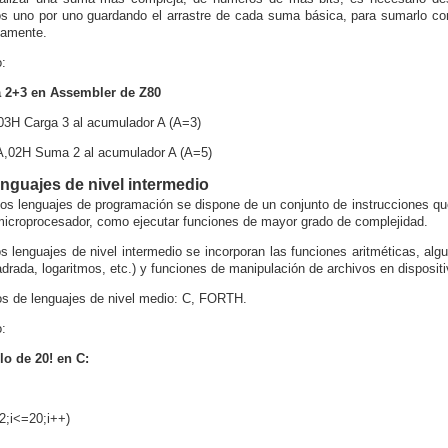
s uno por uno guardando el arrastre de cada suma básica, para sumarlo con
vamente.
:
 2+3 en
Assembler
de Z80
03H
Carga 3 al acumulador A (A=3)
A
,02H
Suma 2 al acumulador A (A=5)
enguajes de nivel intermedio
os lenguajes de programación se dispone de un conjunto de instrucciones qu
microprocesador, como ejecutar funciones de mayor grado de complejidad.
s lenguajes de nivel intermedio se incorporan las funciones aritméticas, al
adrada, logaritmos, etc.) y funciones de manipulación de archivos en disposi
s de lenguajes de nivel medio: C, FORTH.
:
lo de 20
!
en C:
2;i<=20;i++)