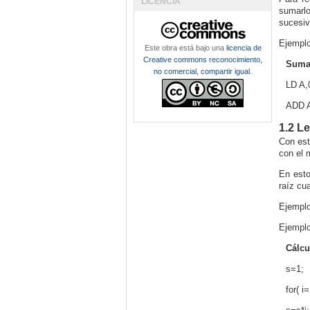
LICENCIA
sumarlo
sucesi
Ejemplo
Este obra está bajo una
licencia de
Creative commons reconocimiento,
Suma
no comercial, compartir igual
.
LD A
,
ADD 
1.2 L
Con est
con el 
En esto
raíz cu
Ejemplo
Ejemplo
Cálcu
s=1;
for(
i
=