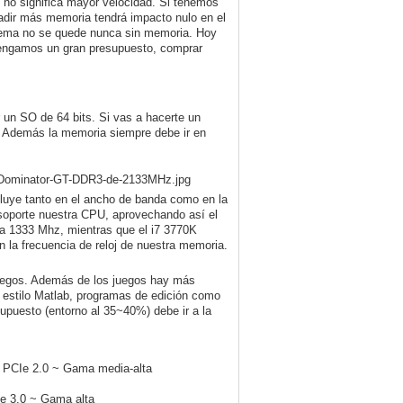
 no significa mayor velocidad. Si tenemos
adir más memoria tendrá impacto nulo en el
istema no se quede nunca sin memoria. Hoy
tengamos un gran presupuesto, comprar
 un SO de 64 bits. Si vas a hacerte un
e. Además la memoria siempre debe ir en
fluye tanto en el ancho de banda como en la
 soporte nuestra CPU, aprovechando así el
ta 1333 Mhz, mientras que el i7 3770K
 la frecuencia de reloj de nuestra memoria.
 juegos. Además de los juegos hay más
 estilo Matlab, programas de edición como
upuesto (entorno al 35~40%) debe ir a la
 PCIe 2.0 ~ Gama media-alta
e 3.0 ~ Gama alta