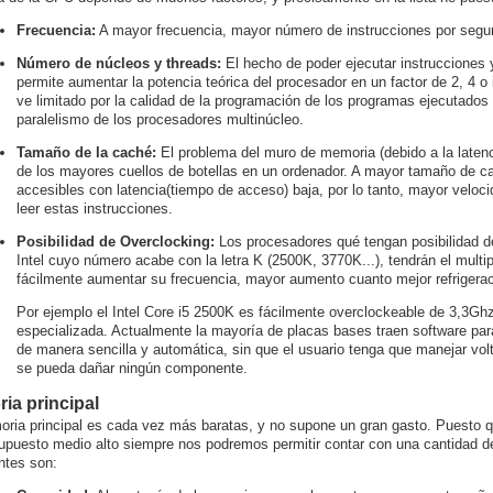
Frecuencia:
A mayor frecuencia, mayor número de instrucciones por segu
Número de núcleos y threads:
El hecho de poder ejecutar instrucciones
permite aumentar la potencia teórica del procesador en un factor de 2, 4 o 
ve limitado por la calidad de la programación de los programas ejecutados
paralelismo de los procesadores multinúcleo.
Tamaño de la caché:
El problema del muro de memoria (debido a la latenc
de los mayores cuellos de botellas en un ordenador. A mayor tamaño de c
accesibles con latencia(tiempo de acceso) baja, por lo tanto, mayor veloc
leer estas instrucciones.
Posibilidad de Overclocking:
Los procesadores qué tengan posibilidad d
Intel cuyo número acabe con la letra K (2500K, 3770K...), tendrán el multi
fácilmente aumentar su frecuencia, mayor aumento cuanto mejor refrigera
Por ejemplo el Intel Core i5 2500K es fácilmente overclockeable de 3,3Ghz
especializada. Actualmente la mayoría de placas bases traen software par
de manera sencilla y automática, sin que el usuario tenga que manejar vol
se pueda dañar ningún componente.
ia principal
ria principal es cada vez más baratas, y no supone un gran gasto. Puesto 
upuesto medio alto siempre nos podremos permitir contar con una cantidad 
ntes son: