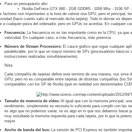
Para un presupuesto alto:
Nvidia GeForce GTX 680 - 2GB GDDR5 - 1058 Mhz - 1536 SP -
s factores son importantes a la hora de valorar una GPU, pero el principal, t
ovedad (hace cuanto salio al mercado dicha tarjeta). Todo lo demás es depend
le a cualquier pieza del ordenador, pero en GPUs se acentúa. En cualquier c
Frecuencia:
La frecuencia no es tan importante como en la CPU, ya que a
velocidad. En cualquier caso, a más frecuencia, más potencia.
Número de Stream Processors:
El cauce gráfico que sigue cualquier apl
paralelizable, por lo que un mayor número de SPs (procesadores básicos
instrucciones realizadas simultáneamente).
Nota
Cada compañía de tarjetas define este termino de una manera, nos sirve d
GPU, pero no es comparable entre tarjetas de distintas compañías (los S
comparables con los SP de Nvidia (qué en realidad son denominados CU
Tamaño de memoria de vídeo:
Al igual que con la memoria principal, un
rendimiento, simplemente se necesita lo suficiente para cumplir con las 
es algo que no podemos variar, no es algo en lo que nos debamos basar pa
muy estudiada la memoria requerida para cada tarjeta, por lo que la poten
mayor.
Ancho de banda del bus:
La versión de PCI Express es también importan