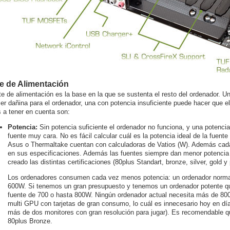
e de Alimentación
te de alimentación es la base en la que se sustenta el resto del ordenador. U
er dañina para el ordenador, una con potencia insuficiente puede hacer que e
s a tener en cuenta son:
Potencia:
Sin potencia suficiente el ordenador no funciona, y una potenci
fuente muy cara. No es fácil calcular cuál es la potencia ideal de la fuen
Asus o Thermaltake cuentan con calculadoras de Vatios (W). Además c
en sus especificaciones. Además las fuentes siempre dan menor potencia r
creado las distintas certificaciones (80plus Standart, bronze, silver, gold y
Los ordenadores consumen cada vez menos potencia: un ordenador normal
600W. Si tenemos un gran presupuesto y tenemos un ordenador potente qu
fuente de 700 o hasta 800W. Ningún ordenador actual necesita más de 8
multi GPU con tarjetas de gran consumo, lo cuál es innecesario hoy en dí
más de dos monitores con gran resolución para jugar). Es recomendable qu
80plus Bronze.