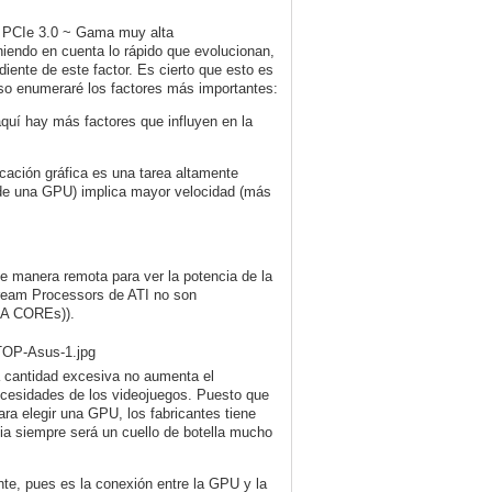
 PCIe 3.0 ~ Gama muy alta
eniendo en cuenta lo rápido que evolucionan,
iente de este factor. Es cierto que esto es
aso enumeraré los factores más importantes:
quí hay más factores que influyen en la
icación gráfica es una tarea altamente
 de una GPU) implica mayor velocidad (más
e manera remota para ver la potencia de la
tream Processors de ATI no son
DA COREs)).
a cantidad excesiva no aumenta el
necesidades de los videojuegos. Puesto que
ra elegir una GPU, los fabricantes tiene
cia siempre será un cuello de botella mucho
te, pues es la conexión entre la GPU y la