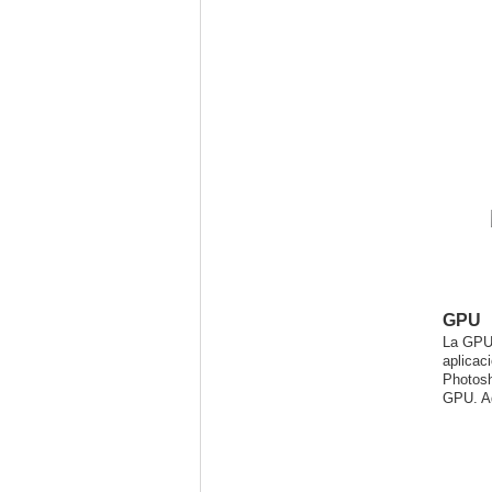
GPU
La GPU 
aplicac
Photosh
GPU. Aq