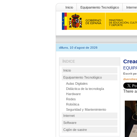
Inicio
Equipamiento Tecnológico
Interne
dilluns, 10 d'agost de 2026
Crea
ÍNDICE
EQUIP
Inicio
Escrit p
Equipamiento Tecnológico
divendres
Aulas Digitales
Didáctica de la tecnología
There a
Hardware
Redes
Robótica
Seguridad y Mantenimiento
Internet
Software
Cajón de sastre