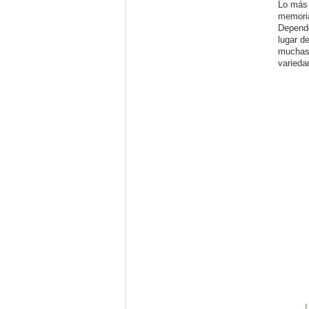
Lo más 
memoria
Depende
lugar d
muchas 
varieda