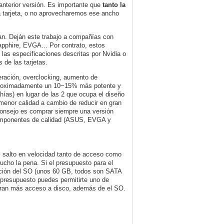
anterior versión. Es importante que
tanto la
a tarjeta, o no aprovecharemos ese ancho
can. Deján este trabajo a compañías con
pphire, EVGA... Por contrato, estos
 las especificaciones descritas por Nvidia o
 de las tarjetas.
geración, overclocking, aumento de
proximadamente un 10~15% más potente y
ías) en lugar de las 2 que ocupa el diseño
menor calidad a cambio de reducir en gran
 consejo es comprar siempre una versión
 componentes de calidad (ASUS, EVGA y
l salto en velocidad tanto de acceso como
ucho la pena. Si el presupuesto para el
ación del SO (unos 60 GB, todos son SATA
 presupuesto puedes permitirte uno de
eran más acceso a disco, además de el SO.