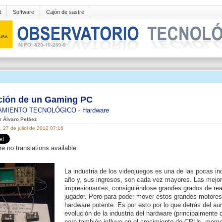
t
Software
Cajón de sastre
ción de un Gaming PC
AMIENTO TECNOLÓGICO
-
Hardware
er Álvaro Peláez
, 27 de juliol de 2012 07:16
re no translations available.
La industria de los videojuegos es una de las pocas i
año y, sus ingresos, son cada vez mayores. Las mejo
impresionantes, consiguiéndose grandes grados de rea
jugador. Pero para poder mover estos grandes motores 
hardware potente. Es por esto por lo que detrás del aum
evolución de la industria del hardware (principalmente
pero también influye en el crecimiento de CPUs, memor