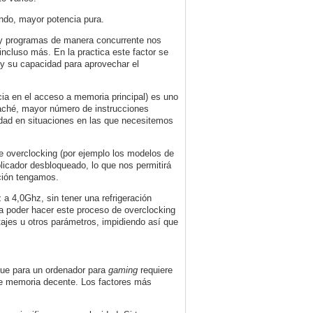
ndo, mayor potencia pura.
 y programas de manera concurrente nos
incluso más. En la practica este factor se
 y su capacidad para aprovechar el
ia en el acceso a memoria principal) es uno
aché, mayor número de instrucciones
idad en situaciones en las que necesitemos
e overclocking (por ejemplo los modelos de
plicador desbloqueado, lo que nos permitirá
ción tengamos.
 a 4,0Ghz, sin tener una refrigeración
a poder hacer este proceso de overclocking
tajes u otros parámetros, impidiendo así que
que para un ordenador para
gaming
requiere
de memoria decente. Los factores más