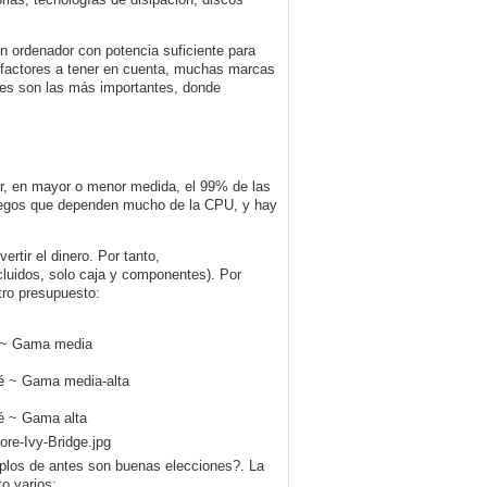
n ordenador con potencia suficiente para
factores a tener en cuenta, muchas marcas
rtes son las más importantes, donde
er, en mayor o menor medida, el 99% de las
uegos que dependen mucho de la CPU, y hay
rtir el dinero. Por tanto,
cluidos, solo caja y componentes). Por
tro presupuesto:
é ~ Gama media
hé ~ Gama media-alta
hé ~ Gama alta
mplos de antes son buenas elecciones?. La
o varios: