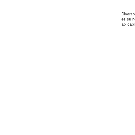
Diverso
es su n
aplicab