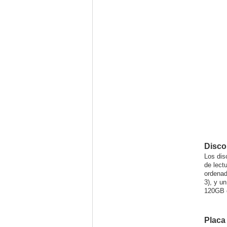
Disco
Los dis
de lect
ordenad
3), y u
120GB o
Placa