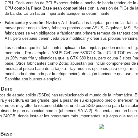
CPU. Cada versión de PCI Express dobla el ancho de banda teórico de la 
CPU como la Placa Base sean compatibles
con la versión de PICe de l
de banda. Es un factor importante aunque no determinante.
Fabricante y versión:
Nvidia y ATI diseñan las tarjetas, pero no las fabri
mayor poder adquisitivo y fabricas propias como ASUS, Gigabyte, MSI, Sa
fabricantes se ven obligados a fabricar una primera remesa de tarjetas con
ATI, pero después tienen veda para modificar y crear sus propias versiones
Los cambios que los fabricantes aplican a las tarjetas pueden incluir refri
memoria... Por ejemplo la ASUS GeForce 680GTX DirectCU II TOP es a
un 20% más fría y silenciosa que la GTX 680 base, pero ocupa 3 slots (bah
base. Otros fabricantes como Zotac apuestan por incluir componentes de 
medida el precio base de la tarjeta. Hay muchas opciones para elegir, mi
modificada (sobretodo por la refrigeración), de algún fabricante que use
Sapphire son buenos ejemplos).
 Duro
cos de estado sólido (SSDs) han revolucionado el mundo de la informática. E
ura y escritura es tan grande, qué a pesar de su exagerado precio, merecen m
or no es muy alto, lo recomendable es un disco SSD pequeño para la instal
n disco de gran capacidad normal (al menos SATA 2). Si cuentas con un buen
 240GB, donde instalar los programas más importantes, o juegos que requi
 Base