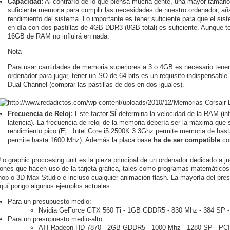
Capacidad:
Al contrarío de lo que piensa mucha gente, una mayor tamaño
suficiente memoria para cumplir las necesidades de nuestro ordenador, añ
rendimiento del sistema. Lo importante es tener suficiente para que el s
en día con dos pastillas de 4GB DDR3 (8GB total) es suficiente. Aunque 
16GB de RAM no influirá en nada.
Nota
Para usar cantidades de memoria superiores a 3 o 4GB es necesario tener
ordenador para jugar, tener un SO de 64 bits es un requisito indispensabl
Dual-Channel (comprar las pastillas de dos en dos iguales).
Frecuencia de Reloj:
Este factor
SÍ
determina la velocidad de la RAM (in
latencia). La frecuencia de reloj de la memoria debería ser la máxima que
rendimiento pico (Ej.: Intel Core i5 2500K 3.3Ghz permite memoria de has
permite hasta 1600 Mhz). Además la placa base
ha de ser compatible
con
o graphic proccesing unit es la pieza principal de un ordenador dedicado a
iones que hacen uso de la tarjeta gráfica, tales como programas matemáticos
op o 3D Max Studio e incluso cualquier animación flash. La mayoría del pres
uí pongo algunos ejemplos actuales:
Para un presupuesto medio:
Nvidia GeForce GTX 560 Ti - 1GB GDDR5 - 830 Mhz - 384 SP -
Para un presupuesto medio-alto:
ATI Radeon HD 7870 - 2GB GDDR5 - 1000 Mhz - 1280 SP - PCI