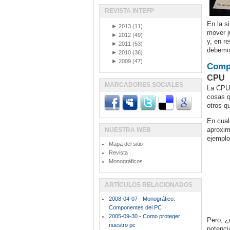
REVISTA INTEFP
En la s
►
2013
(11)
mover j
►
2012
(49)
y, en r
►
2011
(53)
debemos
►
2010
(36)
►
2009
(47)
Comp
CPU
MARCADORES SOCIALES
La CPU 
cosas q
otros q
En cual
aproxim
NUESTRA WEB
ejemplo
Mapa del sitio
Revista
Monográficos
ARTÍCULOS RELACIONADOS
2008-04-07 - Monográfico:
Componentes del PC
2005-09-30 - Como proteger
Pero, ¿
nuestro pc
potenci