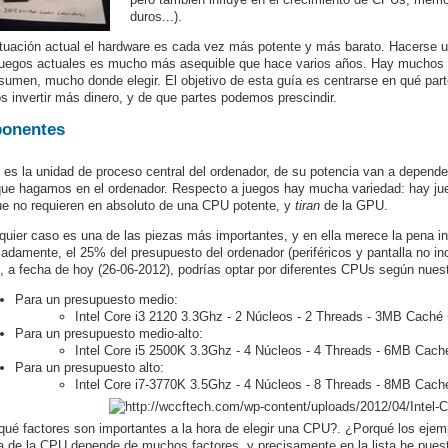
duros...).
ituación actual el hardware es cada vez más potente y más barato. Hacerse u
uegos actuales es mucho más asequible que hace varios años. Hay muchos 
esumen, mucho donde elegir. El objetivo de esta guía es centrarse en qué pa
 invertir más dinero, y de que partes podemos prescindir.
onentes
es la unidad de proceso central del ordenador, de su potencia van a depend
ue hagamos en el ordenador. Respecto a juegos hay mucha variedad: hay j
ue no requieren en absoluto de una CPU potente, y
tiran
de la GPU.
quier caso es una de las piezas más importantes, y en ella merece la pena inve
adamente, el 25% del presupuesto del ordenador (periféricos y pantalla no in
, a fecha de hoy (26-06-2012), podrías optar por diferentes CPUs según nues
Para un presupuesto medio:
Intel Core i3 2120 3.3Ghz - 2 Núcleos - 2 Threads - 3MB Cach
Para un presupuesto medio-alto:
Intel Core i5 2500K 3.3Ghz - 4 Núcleos - 4 Threads - 6MB Cac
Para un presupuesto alto:
Intel Core i7-3770K 3.5Ghz - 4 Núcleos - 8 Threads - 8MB Cac
qué factores son importantes a la hora de elegir una CPU?. ¿Porqué los eje
a de la CPU depende de muchos factores, y precisamente en la lista he puest