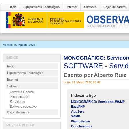
Inicio
Equipamiento Tecnológico
Internet
Software
Cajón de sastre
Venres, 07 Agosto 2026
MONOGRÁFICO: Servido
ÍNDICE
SOFTWARE
-
Servid
Inicio
Equipamiento Tecnológico
Escrito por Alberto Ruiz
Internet
Luns, 01 Marzo 2010 00:00
Software
Software General
Indexar artigo
Programación
Servidores
MONOGRÁFICO: Servidores WAMP
Software educativo
EasyPHP
AppServ
Cajón de sastre
XAMP
WampServer
REVISTA INTEFP
Conclusiones