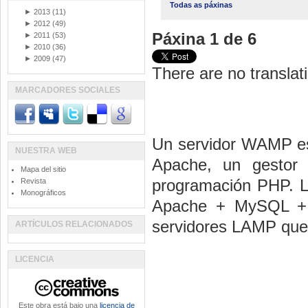
Todas as páxinas
►
2013
(11)
►
2012
(49)
Páxina 1 de 6
►
2011
(53)
►
2010
(36)
►
2009
(47)
There are no translati
MARCADORES SOCIALES
Un servidor WAMP es
NUESTRA WEB
Apache, un gestor
Mapa del sitio
programación PHP. 
Revista
Monográficos
Apache + MySQL + P
servidores LAMP que 
ARTÍCULOS RELACIONADOS
LICENCIA
Este obra está bajo una
licencia de