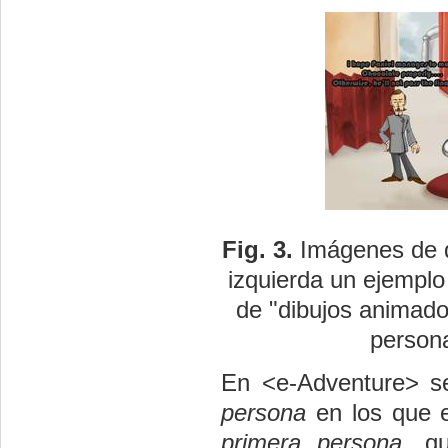
Fig.
3.
Imágenes de d
izquierda un ejemplo
de "dibujos animado
persona
En <e-Adventure> s
persona
en los que e
primera persona
, q