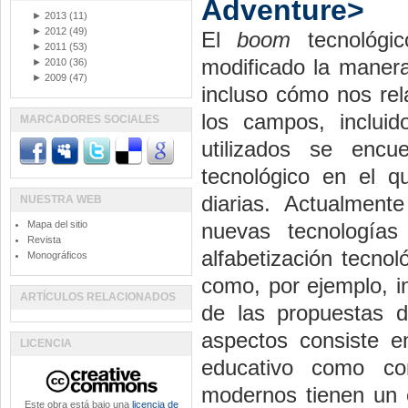
Adventure>
►
2013
(11)
►
2012
(49)
El
boom
tecnológic
►
2011
(53)
modificado la manera
►
2010
(36)
►
2009
(47)
incluso cómo nos rel
los campos, inclui
MARCADORES SOCIALES
utilizados se enc
tecnológico en el 
diarias. Actualment
NUESTRA WEB
Mapa del sitio
nuevas tecnología
Revista
alfabetización tecno
Monográficos
como, por ejemplo, i
ARTÍCULOS RELACIONADOS
de las propuestas 
aspectos consiste e
LICENCIA
educativo como co
modernos tienen un 
Este obra está bajo una
licencia de