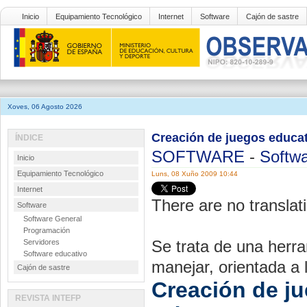
Inicio
Equipamiento Tecnológico
Internet
Software
Cajón de sastre
Xoves, 06 Agosto 2026
Creación de juegos educa
ÍNDICE
SOFTWARE
-
Softwa
Inicio
Equipamiento Tecnológico
Luns, 08 Xuño 2009 10:44
Internet
There are no translati
Software
Software General
Programación
Se trata de una herra
Servidores
Software educativo
manejar, orientada a 
Cajón de sastre
Creación de j
REVISTA INTEFP