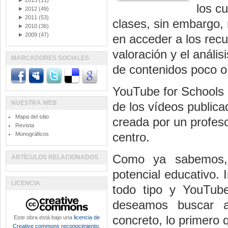
►
2013
(11)
los c
►
2012
(49)
►
2011
(53)
clases, sin embargo, 
►
2010
(36)
►
2009
(47)
en acceder a los recu
valoración y el análisi
MARCADORES SOCIALES
de contenidos poco 
YouTube for Schools e
NUESTRA WEB
de los vídeos public
Mapa del sitio
creada por un profes
Revista
centro.
Monográficos
Como ya sabemos, 
ARTÍCULOS RELACIONADOS
potencial educativo. 
LICENCIA
todo tipo y YouTub
deseamos buscar a
concreto, lo primero
Este obra está bajo una
licencia de
Creative commons reconocimiento,