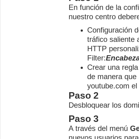
En función de la con
nuestro centro deber
Configuración de
tráfico salient
HTTP personali
Filter:
Encabeza
Crear
una regla
de manera que s
youtube.com el
Paso 2
Desbloquear los dom
Paso 3
A través del menú
Ge
nuevos usuarios para