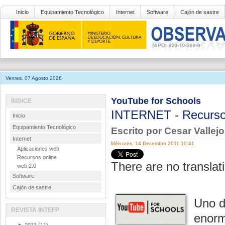
Inicio
Equipamiento Tecnológico
Internet
Software
Cajón de sastre
Venres, 07 Agosto 2026
YouTube for Schools
ÍNDICE
INTERNET
-
Recurso
Inicio
Equipamiento Tecnológico
Escrito por Cesar Vallej
Internet
Mércores, 14 Decembro 2011 10:41
Aplicaciones web
Recursos online
There are no translati
web 2.0
Software
Cajón de sastre
Uno d
REVISTA INTEFP
enorm