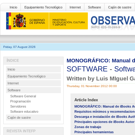
Inicio
Equipamiento Tecnológico
Internet
Software
Cajón de sastre
Friday, 07 August 2026
MONOGRÁFICO: Manual de
ÍNDICE
SOFTWARE
-
Softwa
Inicio
Equipamiento Tecnológico
Written by Luis MIguel G
Internet
Thursday, 01 November 2012 00:00
Software
Software General
Article Index
Programación
Servidores
MONOGRÁFICO: Manual de iBooks A
Software educativo
Requisitos mínimos y recomendaciones
Descarga e instalación de iBooks Aut
Cajón de sastre
Principales opciones de iBooks Autor p
Zonas de trabajo
REVISTA INTEFP
Principales herramientas