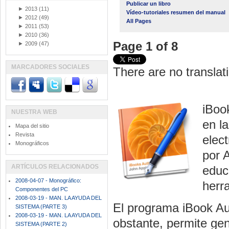
Publicar un libro
►
2013
(11)
Vídeo-tutoriales resumen del manual
►
2012
(49)
All Pages
►
2011
(53)
►
2010
(36)
Page 1 of 8
►
2009
(47)
MARCADORES SOCIALES
There are no translati
iBoo
NUESTRA WEB
en l
Mapa del sitio
Revista
elec
Monográficos
por 
ARTÍCULOS RELACIONADOS
educ
2008-04-07 - Monográfico:
herr
Componentes del PC
2008-03-19 - MAN. LA AYUDA DEL
El programa iBook Au
SISTEMA (PARTE 3)
2008-03-19 - MAN. LA AYUDA DEL
obstante, permite gen
SISTEMA (PARTE 2)