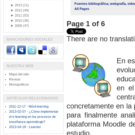
Fuentes bibliográfica, webgrafía, vide
►
2013
(11)
All Pages
►
2012
(49)
►
2011
(53)
►
2010
(36)
Page 1 of 6
►
2009
(47)
There are no translati
MARCADORES SOCIALES
En es
NUESTRA WEB
evol
Mapa del sitio
educa
Revista
Monográficos
en el
cent
ARTÍCULOS RELACIONADOS
concretamente en la 
2011-12-17 - Móvil learning
2013-02-07 - ¿Cómo implementar
para finalmente anal
el e-learning en los procesos de
enseñanza-aprendizaje?
plataforma Moodle de
2013-04-18 - Learnist
estudio.