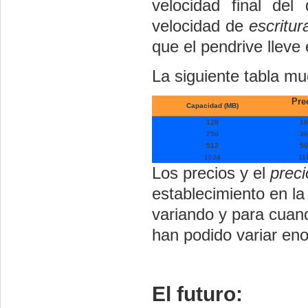
velocidad final del
velocidad de
escritur
que el pendrive lleve e
La siguiente tabla mu
Pre
Capacidad (MB)
128
19 
256
36 
512
59 
1024
119
Los precios y el
prec
establecimiento en l
variando y para cuand
han podido variar e
El futuro: