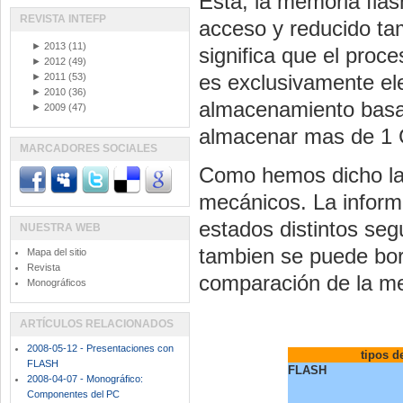
Esta, la memoria flas
REVISTA INTEFP
acceso y reducido ta
►
2013
(11)
significa que el pro
►
2012
(49)
es exclusivamente ele
►
2011
(53)
►
2010
(36)
almacenamiento basa
►
2009
(47)
almacenar mas de 1
MARCADORES SOCIALES
Como hemos dicho la 
mecánicos. La infor
estados distintos se
NUESTRA WEB
tambien se puede borr
Mapa del sitio
Revista
comparación de la me
Monográficos
ARTÍCULOS RELACIONADOS
2008-05-12 - Presentaciones con
tipos d
FLASH
FLASH
2008-04-07 - Monográfico:
Componentes del PC