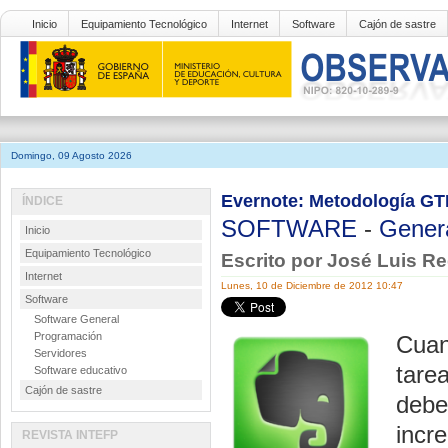
Inicio
Equipamiento Tecnológico
Internet
Software
Cajón de sastre
Domingo, 09 Agosto 2026
Evernote: Metodología GT
ÍNDICE
SOFTWARE
-
Gener
Inicio
Equipamiento Tecnológico
Escrito por José Luis R
Internet
Lunes, 10 de Diciembre de 2012 10:47
Software
Software General
Programación
Cuan
Servidores
tare
Software educativo
Cajón de sastre
debe
incr
REVISTA INTEFP