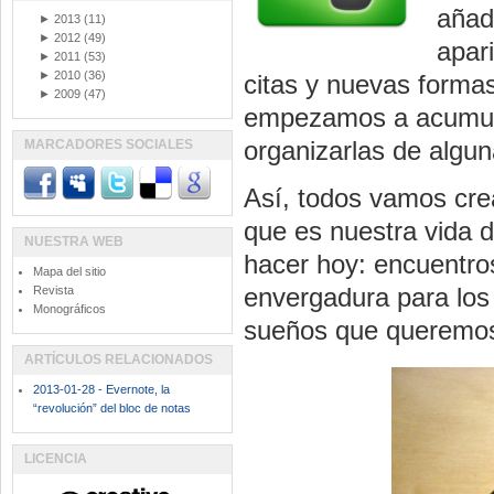
añad
►
2013
(11)
►
2012
(49)
apar
►
2011
(53)
►
2010
(36)
citas y nuevas formas
►
2009
(47)
empezamos a acumula
organizarlas de algu
MARCADORES SOCIALES
Así, todos vamos cre
que es nuestra vida 
NUESTRA WEB
hacer hoy: encuentro
Mapa del sitio
envergadura para los
Revista
Monográficos
sueños que queremos 
ARTÍCULOS RELACIONADOS
2013-01-28 - Evernote, la
“revolución” del bloc de notas
LICENCIA