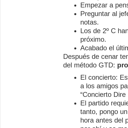
Empezar a pensa
Preguntar al je
notas.
Los de 2º C han
próximo.
Acabado el últi
Después de cenar ten
del método GTD:
pr
El concierto: Es
a los amigos pa
“Concierto Dire 
El partido requ
tanto, pongo un
hora antes del 