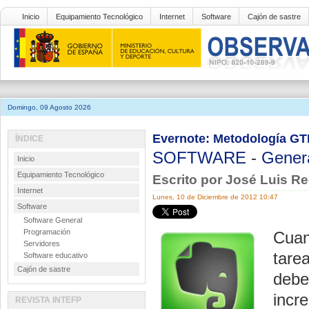
Inicio
Equipamiento Tecnológico
Internet
Software
Cajón de sastre
Domingo, 09 Agosto 2026
Evernote: Metodología GT
ÍNDICE
SOFTWARE
-
Gener
Inicio
Equipamiento Tecnológico
Escrito por José Luis R
Internet
Lunes, 10 de Diciembre de 2012 10:47
Software
Software General
Programación
Cuan
Servidores
tare
Software educativo
Cajón de sastre
debe
incr
REVISTA INTEFP