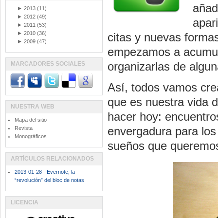
añad
►
2013
(11)
►
2012
(49)
apar
►
2011
(53)
►
2010
(36)
citas y nuevas formas
►
2009
(47)
empezamos a acumula
organizarlas de algu
MARCADORES SOCIALES
Así, todos vamos cre
que es nuestra vida 
NUESTRA WEB
hacer hoy: encuentro
Mapa del sitio
envergadura para los
Revista
Monográficos
sueños que queremos 
ARTÍCULOS RELACIONADOS
2013-01-28 - Evernote, la
“revolución” del bloc de notas
LICENCIA