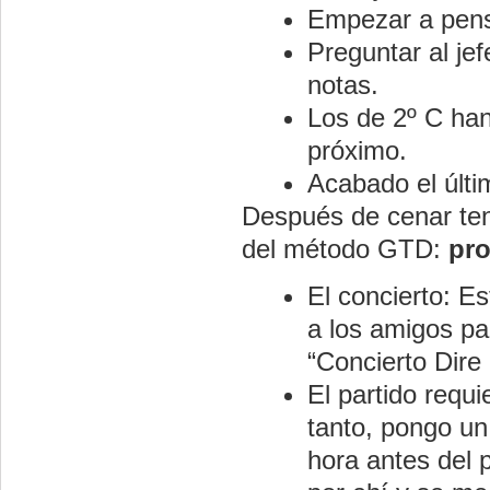
Empezar a pensa
Preguntar al je
notas.
Los de 2º C han
próximo.
Acabado el últi
Después de cenar ten
del método GTD:
pr
El concierto: Es
a los amigos pa
“Concierto Dire 
El partido requ
tanto, pongo un
hora antes del 