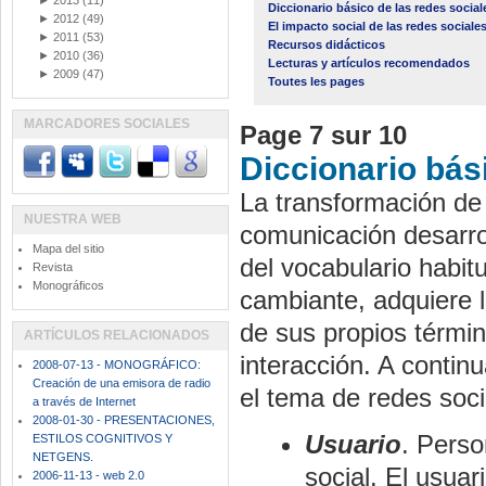
►
2013
(11)
Diccionario básico de las redes social
►
2012
(49)
El impacto social de las redes sociale
►
2011
(53)
Recursos didácticos
►
2010
(36)
Lecturas y artículos recomendados
►
2009
(47)
Toutes les pages
MARCADORES SOCIALES
Page 7 sur 10
Diccionario bás
La transformación de 
NUESTRA WEB
comunicación desarrol
Mapa del sitio
del vocabulario habit
Revista
Monográficos
cambiante, adquiere l
de sus propios térmi
ARTÍCULOS RELACIONADOS
interacción. A conti
2008-07-13 - MONOGRÁFICO:
Creación de una emisora de radio
el tema de redes soci
a través de Internet
2008-01-30 - PRESENTACIONES,
Usuario
. Perso
ESTILOS COGNITIVOS Y
NETGENS.
social. El usua
2006-11-13 - web 2.0