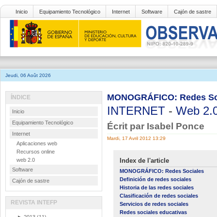
Inicio
Equipamiento Tecnológico
Internet
Software
Cajón de sastre
Jeudi, 06 Août 2026
MONOGRÁFICO: Redes Socia
ÍNDICE
INTERNET
-
Web 2.
Inicio
Equipamiento Tecnológico
Écrit par Isabel Ponce
Internet
Mardi, 17 Avril 2012 13:29
Aplicaciones web
Recursos online
web 2.0
Index de l'article
Software
MONOGRÁFICO: Redes Sociales
Definición de redes sociales
Cajón de sastre
Historia de las redes sociales
Clasificación de redes sociales
REVISTA INTEFP
Servicios de redes sociales
Redes sociales educativas