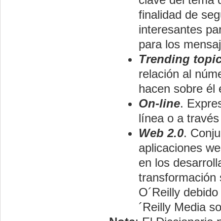
finalidad de se
interesantes pa
para los mensaj
Trending topi
relación al núm
hacen sobre él 
On-line
. Expre
línea o a través
Web 2.0
. Conju
aplicaciones w
en los desarrol
transformación 
O´Reilly debido
´Reilly Media s