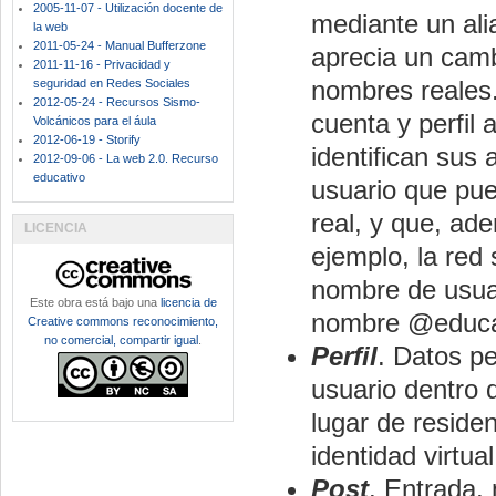
2005-11-07 - Utilización docente de
mediante un ali
la web
2011-05-24 - Manual Bufferzone
aprecia un camb
2011-11-16 - Privacidad y
nombres reales. 
seguridad en Redes Sociales
2012-05-24 - Recursos Sismo-
cuenta y perfil
Volcánicos para el áula
2012-06-19 - Storify
identifican sus
2012-09-06 - La web 2.0. Recurso
educativo
usuario que pue
real, y que, ad
LICENCIA
ejemplo, la red 
nombre de usuar
Este obra está bajo una
licencia de
nombre @educac
Creative commons reconocimiento,
no comercial, compartir igual
.
Perfil
. Datos p
usuario dentro 
lugar de residen
identidad virtual
Post
. Entrada,