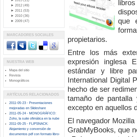
►
2013
(11)
libro
►
2012
(49)
dispo
►
2011
(53)
►
2010
(36)
que e
►
2009
(47)
form
MARCADORES SOCIALES
propietarios.
Entre los más exte
expresión inglesa E
NUESTRA WEB
estándar y libre pa
Mapa del sitio
Revista
International Digital 
Monográficos
hecho de ser redimen
ARTÍCULOS RELACIONADOS
tamaño de pantalla y
2011-05-23 - Presentaciones
excepto en aquellos d
mejoradas en Slideshare
2011-05-24 - MONOGRÁFICO:
Zoho, la suite ofimática en la nube
El navegador Mozilla 
2011-05-25 - FLIPSNACK:
GrabMyBooks, que nos
Alojamiento y conversión de
documentos pdf con formato libro-