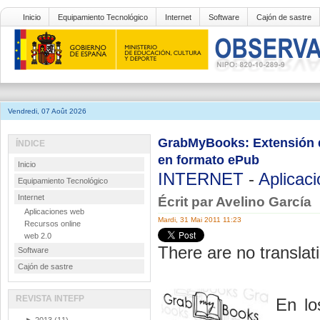
Inicio
Equipamiento Tecnológico
Internet
Software
Cajón de sastre
Vendredi, 07 Août 2026
GrabMyBooks: Extensión de
ÍNDICE
en formato ePub
Inicio
INTERNET
-
Aplicac
Equipamiento Tecnológico
Internet
Écrit par Avelino García
Aplicaciones web
Mardi, 31 Mai 2011 11:23
Recursos online
web 2.0
There are no translati
Software
Cajón de sastre
REVISTA INTEFP
En lo