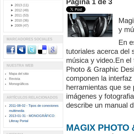
Página 1 de 3
►
2013
(11)
►
2012
(49)
►
2011
(53)
Magi
►
2010
(36)
►
2009
(47)
y mú
MARCADORES SOCIALES
En e
tutoriales acerca del
música y video.En el
NUESTRA WEB
Photo & Graphic Desi
Mapa del sitio
componen la interfaz
Revista
Monográficos
herramientas que se p
imágenes y fotografi
ARTÍCULOS RELACIONADOS
describe un manual d
2011-08-02 - Tipos de conexiones
multimedia
2013-01-31 - MONOGRÁFICO:
Liferay Portal
MAGIX PHOTO 