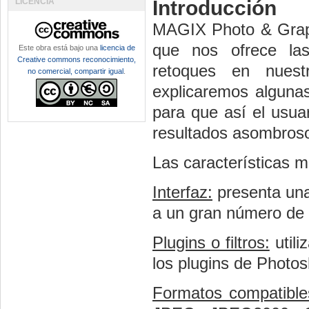
LICENCIA
Introducción
MAGIX Photo & Graph
que nos ofrece las
Este obra está bajo una
licencia de
Creative commons reconocimiento,
retoques en nuest
no comercial, compartir igual
.
explicaremos alguna
para que así el usu
resultados asombros
Las características m
Interfaz:
presenta una 
a un gran número de
Plugins o filtros:
utili
los plugins de Photo
Formatos compatible