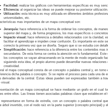
Facilidad:
realizar los gráficos con herramientas específicas es muy senci
Eficiencia:
al organizar las ideas se puede mejorar su posterior utilización
Utilización:
esta técnica es muy utilizada en diferentes ámbitos profesio
universidades, etc.
acterísticas mas importantes de un mapa conceptual son:
Jerarquía:
hace referencia a la forma de ordenar los conceptos, de manera
superior del mapa y, de forma progresiva, los mas específicos o concretos h
Impacto visual:
hace referencia a detalles relacionados con la claridad, es
facilitar el aprendizaje e impiden crear confusión. Es importante en este 
correcto la primera vez que se diseña. Seguro que si se estudia con detall
Simplificación:
hace referencia a la diferencia entre los contenidos mas 
secundarios. De esta forma se centra la atención en lo fundamental. Este 
los conceptos se vayan almacenando en la mente de modo organizado faci
siguiendo esta idea, el propio alumno puede desarrollar nuevas relaciones
creatividad.
ral el mapa conceptual consta de un concepto o palabra central y, en torno e
ferencia dicha palabra o concepto. Si se repite el proceso para cada una de 
s derivadas de la central. Estas ideas pueden ser expresadas también a tra
 visual.
esentación de un mapa conceptual se hace mediante un grafo en el cual lo
nes entre ellos. Las líneas tienen asociadas palabras clave que establecen el 
representarse en forma de estrella, con un concepto o palabra central que 
e árbol invertido, con el nodo raíz en la parte superior (concepto principal) y 