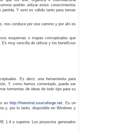
alumnos podrán utilizar estos conocimientos
 partida. Y esto es válido tanto para temas
res, nos conduce por ese camino y por ahí es
.
r esos esquemas o mapas conceptuales que
 Es muy sencilla de utilizar y los beneficios
eptuales. Es decir, una herramienta para
olución. Y, como hemos comentado, puede ser
mar tormentas de ideas de todo tipo para su
cto es
http://freemind.sourceforge.net
. Es un
orma y, por lo tanto, disponible en Windows y
RE 1.4
o superior. Los proyectos generados