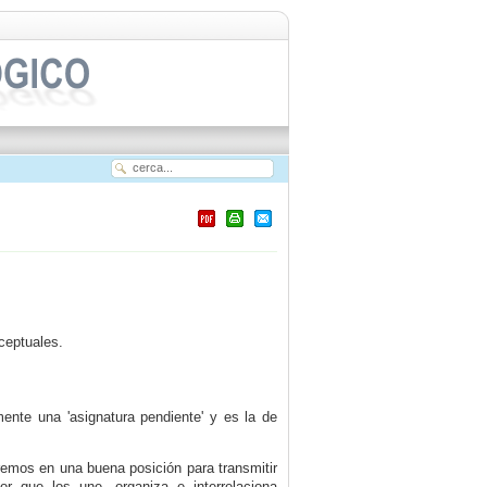
ceptuales.
nte una 'asignatura pendiente' y es la de
remos en una buena posición para transmitir
r que los une, organiza e interrelaciona