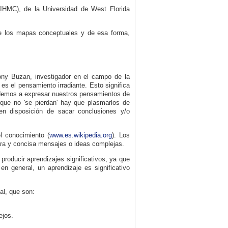
(IHMC), de la Universidad de West Florida
e los mapas conceptuales y de esa forma,
ony Buzan, investigador en el campo de la
s el pensamiento irradiante. Esto significa
ndemos a expresar nuestros pensamientos de
 que no 'se pierdan' hay que plasmarlos de
 en disposición de sacar conclusiones y/o
l conocimiento (
www.es.wikipedia.org
). Los
ara y concisa mensajes o ideas complejas.
producir aprendizajes significativos, ya que
n general, un aprendizaje es significativo
al, que son:
ejos.