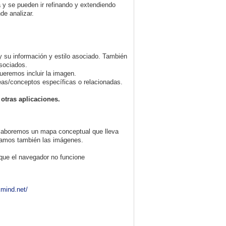
a y se pueden ir refinando y extendiendo
de analizar.
 su información y estilo asociado. También
asociados.
eremos incluir la imagen.
deas/conceptos específicas o relacionadas.
 otras aplicaciones.
 elaboremos un mapa conceptual que lleva
vamos también las imágenes.
que el navegador no funcione
xmind.net/