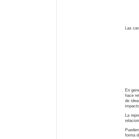
Las car
En gene
hace re
de idea
impacto
La repr
relacio
Pueden 
forma d