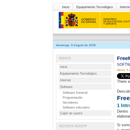
Inicio
Equipamiento Tecnológico
Interne
diumenge, 9 d'agost de 2026
Free
ÍNDICE
SOFT
Inicio
dijous, 9
Equipamiento Tecnológico
Internet
There a
Software
Descubr
Software General
Fre
Programación
Servidores
1 Int
Software educativo
Dentro 
Cajón de sastre
elabora
Si somo
REVISTA INTEFP
a nues