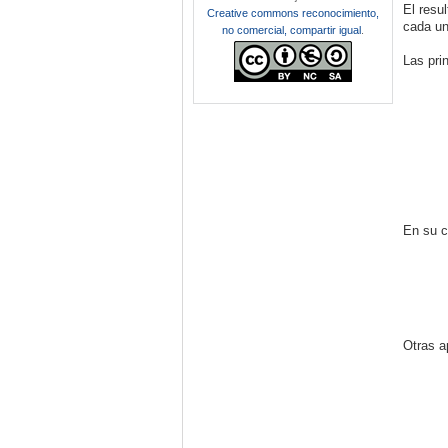
El resu
Creative commons reconocimiento,
cada un
no comercial, compartir igual
.
Las pri
En su c
Otras a