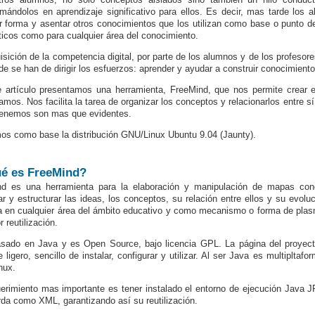
rmándolos en aprendizaje significativo para ellos. Es decir, mas tarde los 
r forma y asentar otros conocimientos que los utilizan como base o punto de
ticos como para cualquier área del conocimiento.
isición de la competencia digital, por parte de los alumnos y de los profeso
de se han de dirigir los esfuerzos: aprender y ayudar a construir conocimiento
e artículo presentamos una herramienta, FreeMind, que nos permite crea
mos. Nos facilita la tarea de organizar los conceptos y relacionarlos entre sí.
tenemos son mas que evidentes.
mos como base la distribución GNU/Linux Ubuntu 9.04 (Jaunty).
é es FreeMind?
nd es una herramienta para la elaboración y manipulación de mapas conc
ar y estructurar las ideas, los conceptos, su relación entre ellos y su ev
da en cualquier área del ámbito educativo y como mecanismo o forma de plas
r reutilización.
sado en Java y es Open Source, bajo licencia GPL. La página del proye
e ligero, sencillo de instalar, configurar y utilizar. Al ser Java es multipltaf
nux.
erimiento mas importante es tener instalado el entorno de ejecución
Java J
rda como XML, garantizando así su reutilización.