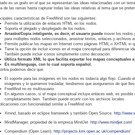
ltado es un grafo en el que se representan las ideas relacionadas con un tem
a de las ramas hasta capturar todas las ideas relativas al tema que se preten
ncipales características de FreeMind son las siguientes:
Permite la utilización de enlaces HTML en los nodos.
Soporta el plegado y desplegado de los nodos.
Arrastre/Copia inteligente, es decir, el usuario puede
mover los nodos y
para múltiples nodos seleccionados, arrastrar textos, enlaces y archivos 
Permite publicar los mapas en Internet como páginas HTML o XHTML si qu
Tiene la opción de incluir iconos en el mapa conceptual para diferenciar i
También puede incluir iconos simplemente como decoración.
Utiliza formato XML lo que facilita exportar los mapas conceptuales a
Es multilenguaje, con lo cual soporta español.
ontra podemos decir que:
El soporte para las imágenes en los nodos es todavía algo flojo. Cuando
imágenes y lo queramos trasladar, tendremos que asegurarnos de que lle
FreeMind no es multiusuario.
En algunos casos, si el mapa conceptual incluye enlaces web, es posible 
completamente bien. También puede ocurrir con los archivos locales.
plicaciones con funcionalidad similar a FreeMind son:
Xmind, basado en eclipse framework y también Open Source.
http://www.
MindManager, propiedad de la empresa MindJet.
http://www.mindjet.com/
Compendium (Open Learn).
http://projects.kmi.open.ac.uk/compendium/