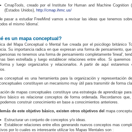
CmapTools, creado por el
Institute for Human and Machine Cognition 
(Estados Unidos),
http://cmap.ihmc.us/
e pasar a estudiar FreeMind vamos a revisar las ideas que tenemos sobr
todos el mismo 'idioma'.
é es un mapa conceptual?
ica del Mapa Conceptual o Mental fue creada por el psicólogo británico T
encia. Su importancia radica en que expresan una forma de pensamiento, que e
 personas no tenemos una forma de pensamiento completamente 'lineal', te
as bien estrellada y luego establecer relaciones entre ellos. Si queremos
forma y luego organizarlos y relacionarlos. A partir de aquí estaremos
dos.
 conceptual es una herramienta para la organización y representación de
onceptuales constituyen un mecanismo muy útil para transmitir de forma cl
ización de mapas conceptuales constituye una estrategia de aprendizaje para 
tivo básico es relacionar conceptos de forma ordenada. Recordamos que, e
podemos construir conocimiento en base a conocimientos anteriores.
emás de este objetivo básico, existen otros objetivos del
ma
pa conceptu
Estructurar un conjunto de conceptos y/o ideas.
Establecer relaciones entre ellos generando nuevos conceptos mas compl
ivos por lo cuales es interesante utilizar los Mapas Mentales son :