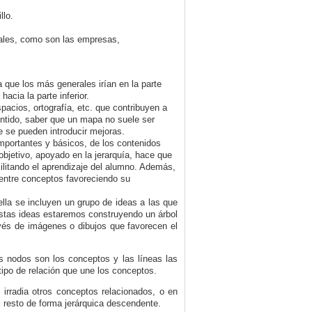
llo.
.
nales, como son las empresas,
 que los más generales irían en la parte
acia la parte inferior.
pacios, ortografía, etc. que contribuyen a
sentido, saber que un mapa no suele ser
e se pueden introducir mejoras.
importantes y básicos, de los contenidos
objetivo, apoyado en la jerarquía, hace que
litando el aprendizaje del alumno. Además,
 entre conceptos favoreciendo su
lla se incluyen un grupo de ideas a las que
estas ideas estaremos construyendo un árbol
vés de imágenes o dibujos que favorecen el
s nodos son los conceptos y las líneas las
tipo de relación que une los conceptos.
irradia otros conceptos relacionados, o en
el resto de forma jerárquica descendente.