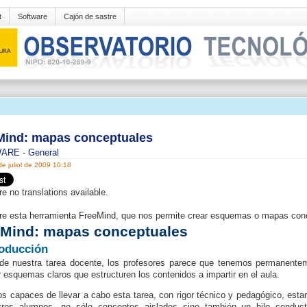
t
Software
Cajón de sastre
Mind: mapas conceptuales
WARE
-
General
 de juliol de 2009 10:18
re no translations available.
e esta herramienta FreeMind, que nos permite crear esquemas o mapas con
eMind: mapas conceptuales
roducción
de nuestra tarea docente, los profesores parece que tenemos permanenteme
r esquemas claros que estructuren los contenidos a impartir en el aula.
s capaces de llevar a cabo esta tarea, con rigor técnico y pedagógico, esta
tros alumnos, no sólo conceptos aislados sino también un hilo conducto