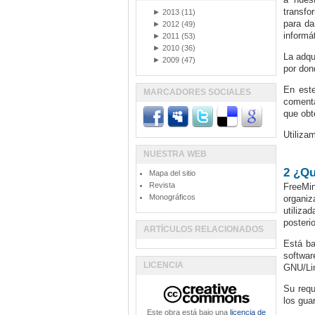
transfo
►
2013
(11)
para da
►
2012
(49)
informá
►
2011
(53)
►
2010
(36)
La adqu
►
2009
(47)
por don
En est
MARCADORES SOCIALES
comenta
que ob
Utiliza
NUESTRA WEB
2 ¿Qu
Mapa del sitio
Revista
FreeMi
Monográficos
organiz
utiliza
posterio
ARTÍCULOS RELACIONADOS
Está ba
softwar
LICENCIA
GNU/Li
Su requ
los gua
Este obra está bajo una
licencia de