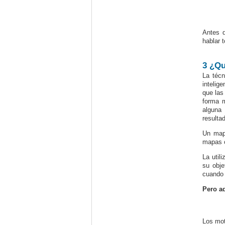
Antes d
hablar 
3
¿Qu
La técn
intelig
que las
forma m
alguna 
resulta
Un mapa
mapas c
La util
su obje
cuando 
Pero ad
Los mot