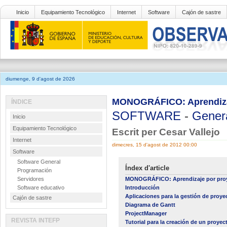
Inicio
Equipamiento Tecnológico
Internet
Software
Cajón de sastre
diumenge, 9 d'agost de 2026
MONOGRÁFICO: Aprendizaj
ÍNDICE
SOFTWARE
-
Gener
Inicio
Equipamiento Tecnológico
Escrit per Cesar Vallejo
Internet
dimecres, 15 d'agost de 2012 00:00
Software
Software General
Índex d'article
Programación
Servidores
MONOGRÁFICO: Aprendizaje por proy
Software educativo
Introducción
Aplicaciones para la gestión de proye
Cajón de sastre
Diagrama de Gantt
ProjectManager
REVISTA INTEFP
Tutorial para la creación de un proye