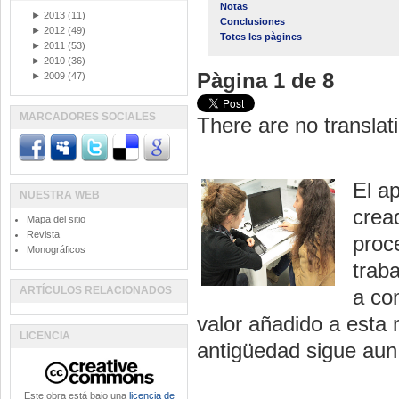
Notas
►
2013
(11)
Conclusiones
►
2012
(49)
Totes les pàgines
►
2011
(53)
►
2010
(36)
Pàgina 1 de 8
►
2009
(47)
MARCADORES SOCIALES
There are no translati
El a
NUESTRA WEB
crea
Mapa del sitio
Revista
proc
Monográficos
trab
ARTÍCULOS RELACIONADOS
a co
valor añadido a esta 
LICENCIA
antigüedad sigue aun
Este obra está bajo una
licencia de