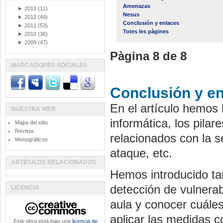
Amenazas
►
2013
(11)
Nesus
►
2012
(49)
Conclusión y enlaces
►
2011
(53)
Totes les pàgines
►
2010
(36)
►
2009
(47)
Pàgina 8 de 8
MARCADORES SOCIALES
Conclusión y e
En el artículo hemos 
NUESTRA WEB
informática, los pila
Mapa del sitio
Revista
relacionados con la 
Monográficos
ataque, etc.
ARTÍCULOS RELACIONADOS
Hemos introducido ta
detección de vulnerab
LICENCIA
aula y conocer cuáles
aplicar las medidas 
Este obra está bajo una
licencia de