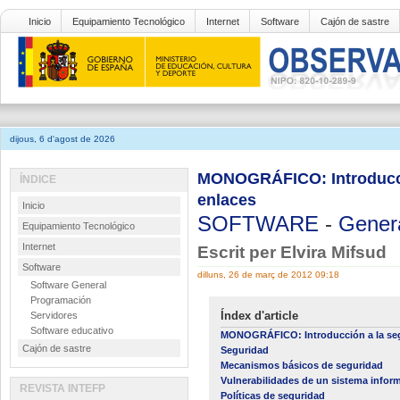
Inicio
Equipamiento Tecnológico
Internet
Software
Cajón de sastre
dijous, 6 d'agost de 2026
MONOGRÁFICO: Introducció
ÍNDICE
enlaces
Inicio
SOFTWARE
-
Gener
Equipamiento Tecnológico
Internet
Escrit per Elvira Mifsud
Software
dilluns, 26 de març de 2012 09:18
Software General
Programación
Índex d'article
Servidores
Software educativo
MONOGRÁFICO: Introducción a la seg
Cajón de sastre
Seguridad
Mecanismos básicos de seguridad
Vulnerabilidades de un sistema infor
REVISTA INTEFP
Políticas de seguridad