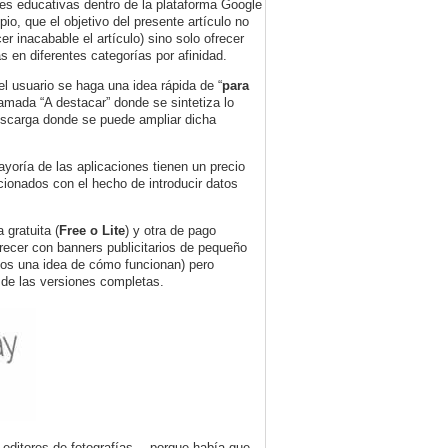
nes educativas dentro de la plataforma Google
o, que el objetivo del presente artículo no
r inacabable el artículo) sino solo ofrecer
 en diferentes categorías por afinidad.
el usuario se haga una idea rápida de “
para
amada “A destacar” donde se sintetiza lo
escarga donde se puede ampliar dicha
yoría de las aplicaciones tienen un precio
cionados con el hecho de introducir datos
 gratuita (
Free o Lite
) y otra de pago
recer con banners publicitarios de pequeño
nos una idea de cómo funcionan) pero
s de las versiones completas.
 editores de fotografías… porque había que