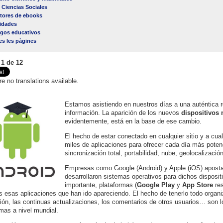
 Ciencias Sociales
tores de ebooks
lidades
gos educativos
es les pàgines
 1 de 12
re no translations available.
Estamos asistiendo en nuestros días a una auténtica re
información. La aparición de los nuevos
dispositivos 
evidentemente, está en la base de ese cambio.
El hecho de estar conectado en cualquier sitio y a cual
miles de aplicaciones para ofrecer cada día más poten
sincronización total, portabilidad, nube, geolocalizaci
Empresas como Google (Android) y Apple (iOS) aposta
desarrollaron sistemas operativos para dichos disposi
importante, plataformas (
Google Play
y
App Store
res
s esas aplicaciones que han ido apareciendo. El hecho de tenerlo todo organiza
ción, las continuas actualizaciones, los comentarios de otros usuarios… son l
mas a nivel mundial.