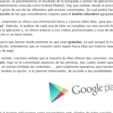
nuación, te presentaremos el resultado de la búsqueda o rastreo de aplicacio
nteriormente conocida como Android Market). Hay que señalar, desde el principi
r guías de uso de las diferentes aplicaciones comentadas, (lo cual podría hace
ección
de las que consideramos mejores para el
ámbito educativo
agrupadas
o, solamente se ofrece una información breve y concisa sobre ellas, para que 
ve
”. Además, el análisis de cada una de ellas se completa con una sección ll
e la aplicación y, se ofrece enlaces a sus vídeos promocionales y zona de d
ión si se tiene interés.
pecto que hemos tenido presente es que sean
gratuitas
, ya que aunque la ma
ucido, entendemos que se muestre cierto reparo hacia ellas por motivos rela
s de pago.
 sentido, conviene señalar que la mayoría de ellas ofrecen dos versiones, una
um
). Aquí se te comentarán aspectos de las primeras, (las cuales suelen apa
 un número limitado de contenidos…, pero totalmente operativas para hacer
 tendrás la opción, si te parecen interesantes, de acceder a las posibilidade
n al margen aplicaciones como navegadores web, clientes de redes sociales,