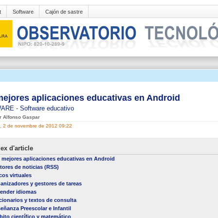
t
Software
Cajón de sastre
mejores aplicaciones educativas en Android
WARE
-
Software educativo
er Alfonso Gaspar
s, 2 de novembre de 2012 09:22
ex d'article
 mejores aplicaciones educativas en Android
tores de noticias (RSS)
cos virtuales
anizadores y gestores de tareas
ender idiomas
cionarios y textos de consulta
eñanza Preescolar e Infantil
ito científico y matemático