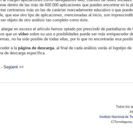
onar dentro de las más de 600.000 aplicaciones que puedes encontrar en la p
entar centrarnos más en las de carácter marcadamente educativo o que pueden
le, que ese otro tipo de aplicaciones, mencionadas al inicio, son imprescindi
 ser objeto de otro análisis tan completo como éste.
 alargar en exceso el artículo hemos optado por prescindir de pantallazos de 
os que un
vídeo
sobre su uso o posibilidades puede ser más enriquecedor d
ormas, no ha sido posible de todas ellas, por lo que no encontrarás esa posibi
ceder a la
página de descarga
, al final de cada análisis verás el logotipo 
na de descarga específica.
r -
Següent >>
Todos los ar
In
Instituto Nacional de 
C/Torrelaguna,