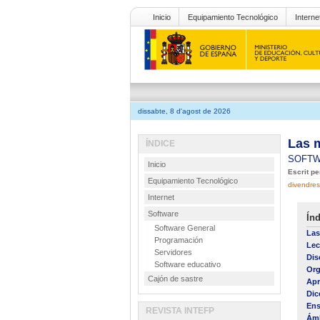
Inicio
Equipamiento Tecnológico
Interne
dissabte, 8 d'agost de 2026
Las 
ÍNDICE
SOFT
Inicio
Escrit p
Equipamiento Tecnológico
divendre
Internet
Software
Índ
Software General
Las
Programación
Lec
Servidores
Dis
Software educativo
Org
Cajón de sastre
Apr
Dic
Ens
REVISTA INTEFP
Ámb