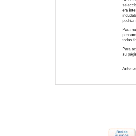
selecci
era int
indudab
podrían
Para no
pensam
todas f
Para ac
su pági
Anterio