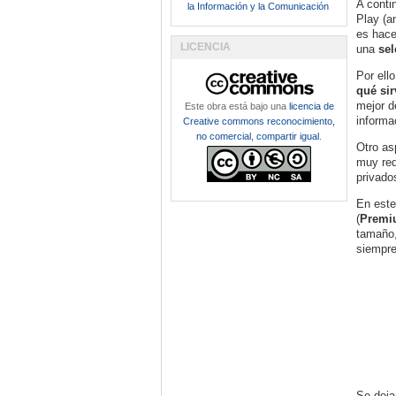
A conti
la Información y la Comunicación
Play (a
es hace
LICENCIA
una
sel
Por ell
qué sir
mejor d
Este obra está bajo una
licencia de
informac
Creative commons reconocimiento,
no comercial, compartir igual
.
Otro as
muy red
privado
En este
(
Premi
tamaño,
siempre
Se deja