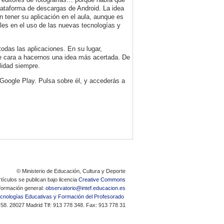
lataforma de descargas de Android. La idea
 tener su aplicación en el aula, aunque es
bles en el uso de las nuevas tecnologías y
todas las aplicaciones. En su lugar,
e cara a hacernos una idea más acertada. De
lidad siempre.
de Google Play. Pulsa sobre él, y accederás a
© Ministerio de Educación, Cultura y Deporte
tículos se publican bajo licencia
Creative Commons
formación general:
observatorio@intef.educacion.es
Tecnologías Educativas y Formación del Profesorado
 58. 28027 Madrid Tlf: 913 778 348. Fax: 913 778 31