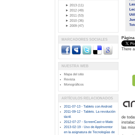
Las
►
2013
(11)
Lec
►
2012
(49)
Uti
►
2011
(53)
Jue
►
2010
(36)
Tot
►
2009
(47)
Pàgina
MARCADORES SOCIALES
There a
NUESTRA WEB
Mapa del sitio
Revista
Monográficos
ARTÍCULOS RELACIONADOS
2011-07-13 - Tablets con Android
2011-09-12 - Tablets. La revolución
táctil.
de toda
2012-07-27 - ScreenCast-o-Matic
instala
2013-02-19 - Uso de AppInventor
las mis
en la asignatura de Tecnologías de