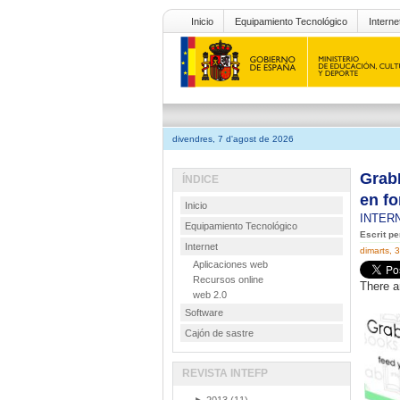
Inicio
Equipamiento Tecnológico
Interne
divendres, 7 d'agost de 2026
GrabM
ÍNDICE
en f
Inicio
INTER
Equipamiento Tecnológico
Escrit p
Internet
dimarts, 
Aplicaciones web
Recursos online
There a
web 2.0
Software
Cajón de sastre
REVISTA INTEFP