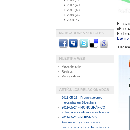
►
2013
(11)
►
2012
(49)
►
2011
(53)
►
2010
(36)
►
2009
(47)
El nave
ePub, c
MARCADORES SOCIALES
Podem
ES/fire
Hacemo
NUESTRA WEB
Mapa del sitio
Revista
Monográficos
ARTÍCULOS RELACIONADOS
2011-05-23 - Presentaciones
mejoradas en Slideshare
2011-05-24 - MONOGRÁFICO:
Zoho, la suite ofimática en la nube
2011-05-25 - FLIPSNACK:
Alojamiento y conversión de
documentos pdf con formato libro-