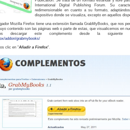
Publication. Se trata de un formato estándar y libre par
International Digital Publishing Forum. Su carac
redimensionable en cuanto a su formato, adaptándos
dispositivo donde se visualiza, excepto en aquellos disp
gador Mozilla Firefox tiene una extensión llamada GrabMyBooks, que nos perm
uyo contenido son las páginas web o parte de estas, que visualicemos en n
os descargar este complemento desde la siguiente 
fox/addon/grabmybooks/
s clic en "
Añadir a Firefox
".