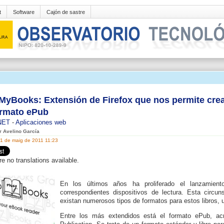
t
Software
Cajón de sastre
yBooks: Extensión de Firefox que nos permite crear
ormato ePub
NET
-
Aplicaciones web
er Avelino García
31 de maig de 2011 11:23
re no translations available.
En los últimos años ha proliferado el lanzamient
correspondientes dispositivos de lectura. Esta circun
existan numerosos tipos de formatos para estos libros, un
Entre los más extendidos está el formato ePub, acr