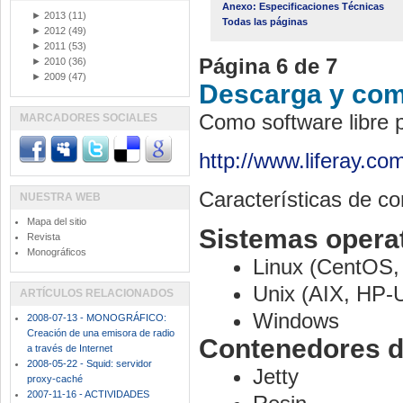
Anexo: Especificaciones Técnicas
►
2013
(11)
Todas las páginas
►
2012
(49)
►
2011
(53)
Página 6 de 7
►
2010
(36)
►
2009
(47)
Descarga y comp
Como software libre p
MARCADORES SOCIALES
http://www.liferay.com
Características de co
NUESTRA WEB
Mapa del sitio
Sistemas opera
Revista
Monográficos
Linux (CentOS,
Unix (AIX, HP-U
ARTÍCULOS RELACIONADOS
Windows
2008-07-13 - MONOGRÁFICO:
Creación de una emisora de radio
Contenedores d
a través de Internet
2008-05-22 - Squid: servidor
Jetty
proxy-caché
2007-11-16 - ACTIVIDADES