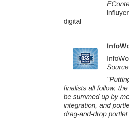
EConte
influye
digital
InfoWo
InfoWo
Source 
"Puttin
finalists all follow, 
be summed up by menti
integration, and portle
drag-and-drop portle