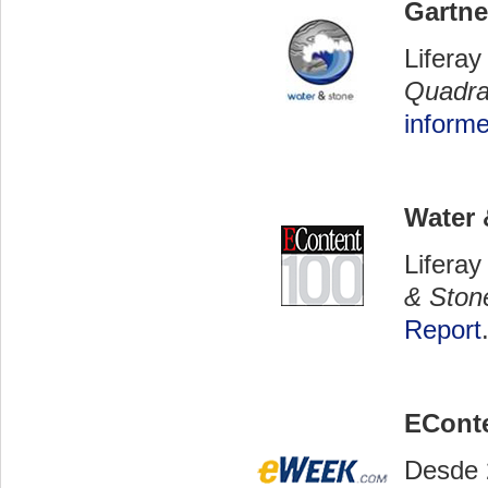
Gartne
Lifera
Quadran
inform
Water 
Liferay
& Ston
Report
EConte
Desde 2