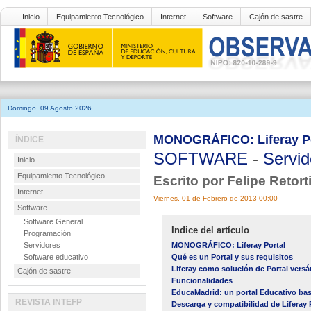
Inicio
Equipamiento Tecnológico
Internet
Software
Cajón de sastre
Domingo, 09 Agosto 2026
MONOGRÁFICO: Liferay Port
ÍNDICE
SOFTWARE
-
Servid
Inicio
Equipamiento Tecnológico
Escrito por Felipe Retort
Internet
Viernes, 01 de Febrero de 2013 00:00
Software
Software General
Indice del artículo
Programación
Servidores
MONOGRÁFICO: Liferay Portal
Software educativo
Qué es un Portal y sus requisitos
Liferay como solución de Portal versát
Cajón de sastre
Funcionalidades
EducaMadrid: un portal Educativo bas
REVISTA INTEFP
Descarga y compatibilidad de Liferay 