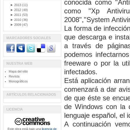
conocida como "Anti
►
2013
(11)
como "Xp Antivirus
►
2012
(49)
►
2011
(53)
2008","System Antivir
►
2010
(36)
►
2009
(47)
La forma de infecció
que descarga e insta
MARCADORES SOCIALES
a través de página
podemos infectarnos
freeware o por la ut
NUESTRA WEB
infectados.
Mapa del sitio
Revista
Está aplicación arra
Monográficos
comenzará a dar aviso
ARTÍCULOS RELACIONADOS
de que éste se encue
de Windows con la d
LICENCIA
lenguaje español, el 
A continuación vem
Este obra está bajo una
licencia de