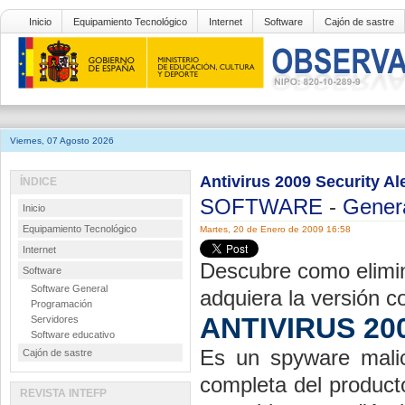
Inicio
Equipamiento Tecnológico
Internet
Software
Cajón de sastre
Viernes, 07 Agosto 2026
Antivirus 2009 Security Al
ÍNDICE
SOFTWARE
-
Gener
Inicio
Equipamiento Tecnológico
Martes, 20 de Enero de 2009 16:58
Internet
Descubre como elimin
Software
Software General
adquiera la versión c
Programación
ANTIVIRUS 20
Servidores
Software educativo
Es un spyware malic
Cajón de sastre
completa del producto
REVISTA INTEFP