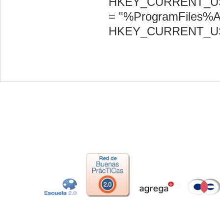
HKEY_CURRENT_USERS
= "%ProgramFiles%An
HKEY_CURRENT_USE