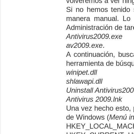
volveremos a ver nin
Si no hemos tenido 
manera manual. Lo 
Administración de ta
Antivirus2009.exe
av2009.exe
.
A continuación, busc
herramienta de búsq
winipet.dll
shlawapi.dll
Uninstall Antivirus200
Antivirus 2009.lnk
Una vez hecho esto, p
de Windows (
Menú in
HKEY_LOCAL_MACH