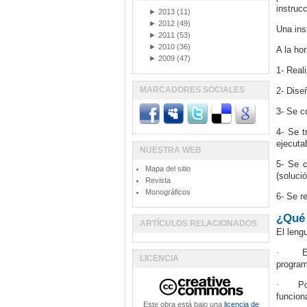
instruc
►
2013
(11)
►
2012
(49)
Una ins
►
2011
(53)
►
2010
(36)
A la ho
►
2009
(47)
1- Real
MARCADORES SOCIALES
2- Dise
3- Se c
4- Se t
ejecuta
NUESTRA WEB
5- Se c
Mapa del sitio
(soluci
Revista
Monográficos
6- Se r
¿Qué 
ARTÍCULOS RELACIONADOS
El leng
·
E
LICENCIA
program
·
Po
funcion
Este obra está bajo una
licencia de