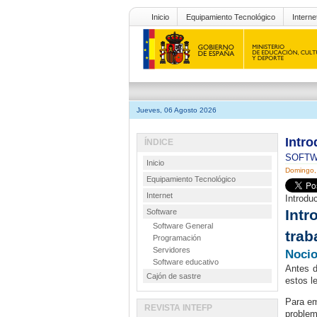
Inicio
Equipamiento Tecnológico
Interne
Jueves, 06 Agosto 2026
Intro
ÍNDICE
SOFT
Inicio
Domingo,
Equipamiento Tecnológico
Internet
Introdu
Intr
Software
Software General
trab
Programación
Servidores
Nocio
Software educativo
Antes d
Cajón de sastre
estos l
Para em
REVISTA INTEFP
proble