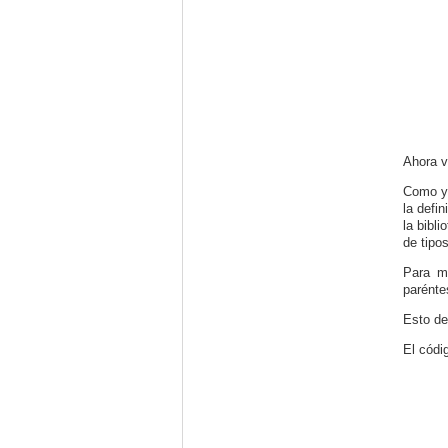
Ahora v
Como ya
la defi
la bibl
de tipo
Para m
parénte
Esto de
El códi