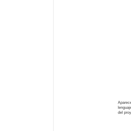
Aparece
lenguaj
del pro