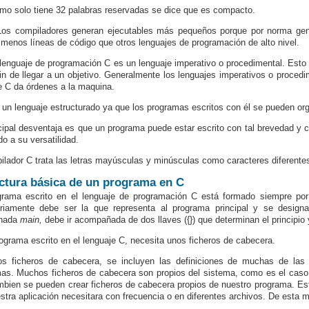
mo solo tiene 32 palabras reservadas se dice que es compacto.
Los compiladores generan ejecutables más pequeños porque por norma gene
menos líneas de código que otros lenguajes de programación de alto nivel.
 lenguaje de programación C es un lenguaje imperativo o procedimental. Esto 
fin de llegar a un objetivo. Generalmente los lenguajes imperativos o procedi
e C da órdenes a la maquina.
 un lenguaje estructurado ya que los programas escritos con él se pueden or
cipal desventaja es que un programa puede estar escrito con tal brevedad y c
do a su versatilidad.
ilador C trata las letras mayúsculas y minúsculas como caracteres diferente
ctura básica de un programa en C
rama escrito en el lenguaje de programación C está formado siempre por
oriamente debe ser la que representa al programa principal y se design
nada
main,
debe ir acompañada de dos llaves ({}) que determinan el principio y
ograma escrito en el lenguaje C, necesita unos ficheros de cabecera.
os ficheros de cabecera, se incluyen las definiciones de muchas de las
as. Muchos ficheros de cabecera son propios del sistema, como es el cas
mbien se pueden crear ficheros de cabecera propios de nuestro programa. Est
stra aplicación necesitara con frecuencia o en diferentes archivos. De esta 