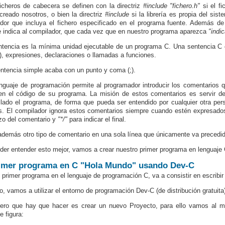
icheros de cabecera se definen con la directriz
#include "fichero.h"
si el f
reado nosotros, o bien la directriz
#include
si la librería es propia del sist
dor que incluya el fichero especificado en el programa fuente. Además de 
e indica al compilador, que cada vez que en nuestro programa aparezca
"indic
tencia es la mínima unidad ejecutable de un programa C. Una sentencia C 
.), expresiones, declaraciones o llamadas a funciones.
ntencia simple acaba con un punto y coma (;).
nguaje de programación permite al programador introducir los comentarios q
en el código de su programa. La misión de estos comentarios es servir de
llado el programa, de forma que pueda ser entendido por cualquier otra per
. El compilador ignora estos comentarios siempre cuando estén expresado
o del comentario y
"*/"
para indicar el final.
además otro tipo de comentario en una sola línea que únicamente va precedido
der entender esto mejor, vamos a crear nuestro primer programa en lenguaje 
imer programa en C "Hola Mundo" usando Dev-C
 primer programa en el lenguaje de programación C, va a consistir en escribir p
lo, vamos a utilizar el entorno de programación Dev-C (de distribución gratuita
ero que hay que hacer es crear un nuevo Proyecto, para ello vamos al m
e figura: