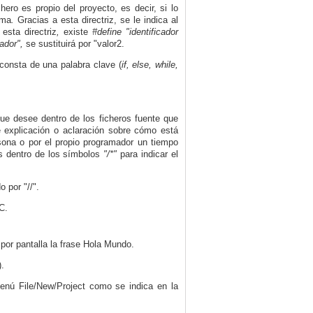
ichero es propio del proyecto, es decir, si lo
ema
.
Gracias a esta directriz, se le indica al
esta directriz
,
existe
#define "identificador
ador",
se sustituirá por "valor2.
consta de una palabra clave (
if, else, while,
ue desee dentro de los ficheros fuente que
 explicación o aclaración sobre cómo está
sona o por el propio programador un tiempo
s dentro de los símbolos
"/*"
para indicar el
 por "//".
C.
or pantalla la frase Hola Mundo.
).
enú File/New/Project como se indica en la