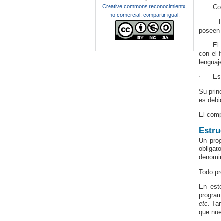
Creative commons reconocimiento,
·
Co
no comercial, compartir igual
.
·
poseen 
·
El
con el 
lenguaj
·
Es
Su prin
es debi
El comp
Estru
Un prog
obligat
denomi
Todo pr
En est
program
etc
. Ta
que nue