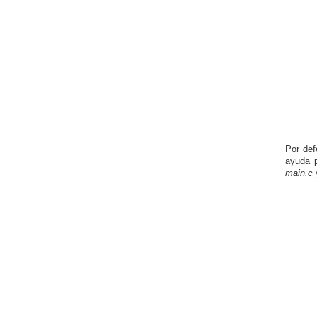
Por def
ayuda p
main.c