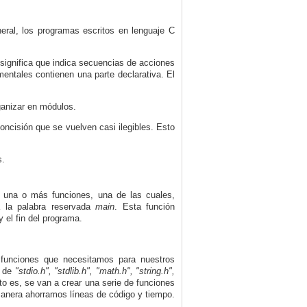
ral, los programas escritos en lenguaje C
significa que indica secuencias de acciones
mentales contienen una parte declarativa. El
ganizar en módulos.
oncisión que se vuelven casi ilegibles. Esto
s.
 una o más funciones, una de las cuales,
a la palabra reservada
main
. Esta función
 el fin del programa.
 funciones que necesitamos para nuestros
o de
"stdio.h", "stdlib.h", "math.h", "string.h",
o es, se van a crear una serie de funciones
manera ahorramos líneas de código y tiempo.