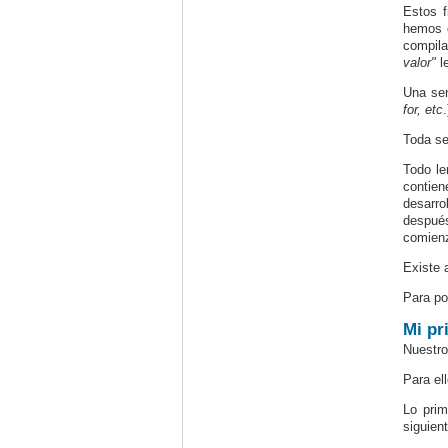
Estos f
hemos c
compila
valor"
l
Una sen
for, etc
Toda se
Todo le
contien
desarro
después
comienz
Existe 
Para po
Mi pr
Nuestro
Para el
Lo prim
siguient