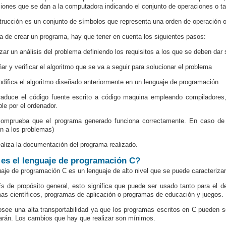
ciones que se dan a la computadora indicando el conjunto de operaciones o ta
trucción es un conjunto de símbolos que representa una orden de operación o 
ra de crear un programa, hay que tener en cuenta los siguientes pasos:
izar un análisis del problema definiendo los requisitos a los que se deben dar 
ñar y verificar el algoritmo que se va a seguir para solucionar el problema
odifica el algoritmo diseñado anteriormente en un lenguaje de programación
raduce el código fuente escrito a código maquina empleando compiladore
ble por el ordenador.
omprueba que el programa generado funciona correctamente. En caso de e
ón a los problemas)
ealiza la documentación del programa realizado.
es el lenguaje de programación C?
uaje de programación C es un lenguaje de alto nivel que se puede caracterizar
s de propósito general, esto significa que puede ser usado tanto para el 
as científicos, programas de aplicación o programas de educación y juegos.
see una alta transportabilidad ya que los programas escritos en C pueden se
arán. Los cambios que hay que realizar son mínimos.