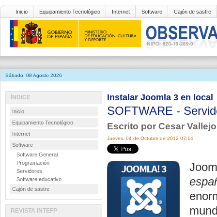
Inicio
Equipamiento Tecnológico
Internet
Software
Cajón de sastre
Sábado, 08 Agosto 2026
Instalar Joomla 3 en local
ÍNDICE
SOFTWARE
-
Servid
Inicio
Equipamiento Tecnológico
Escrito por Cesar Vallej
Internet
Jueves, 04 de Octubre de 2012 07:14
Software
Software General
Programación
Joom
Servidores
españ
Software educativo
Cajón de sastre
enorm
mund
REVISTA INTEFP