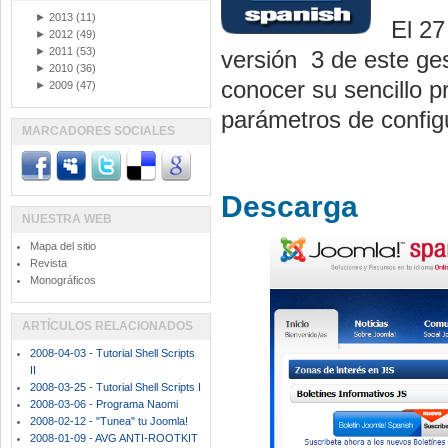
►
2013
(11)
El 27
►
2012
(49)
►
2011
(53)
versión 3 de este ge
►
2010
(36)
conocer su sencillo p
►
2009
(47)
parámetros de config
MARCADORES SOCIALES
Descarga
NUESTRA WEB
Mapa del sitio
Revista
Monográficos
ARTÍCULOS RELACIONADOS
2008-04-03 - Tutorial Shell Scripts
II
2008-03-25 - Tutorial Shell Scripts I
2008-03-06 - Programa Naomi
2008-02-12 - "Tunea" tu Joomla!
2008-01-09 - AVG ANTI-ROOTKIT