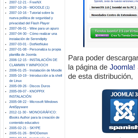
2007-12-21 - FreeNX
2007-10-26 - MOODLE (1)
2007-10-16 - Tutorial sobre la
nueva política de seguridad y
privacidad del Flash Player
2007-06-01 - Wine para un apuro
2007-04-30 - Cómo realizar una
instalación de Serendipity
2007-03-01 - DotNetNuke
2007-01-08 - Personaliza tu propia
plantilla de Joomla
Para poder descargar
2006-12-15 - INSTALACIÓN DE
la página de
Joomla!
CLAMWIN Y WINPOOCH
2006-01-25 - Instalación de Moodle
de esta distribución,
2005-10-19 - Introducción a la shell
de Linux
2005-09-26 - Discos Duros
2005-09-07 - KNOPPIX
INSTALACIÓN
2005-08-22 - Microsoft Windows
AntiSpyware
2012-11-30 - MONOGRÁFICO:
iBooks Author para la creación de
contenido educativo
2005-02-21 - SKYPE
2005-01-26 - BHODemon