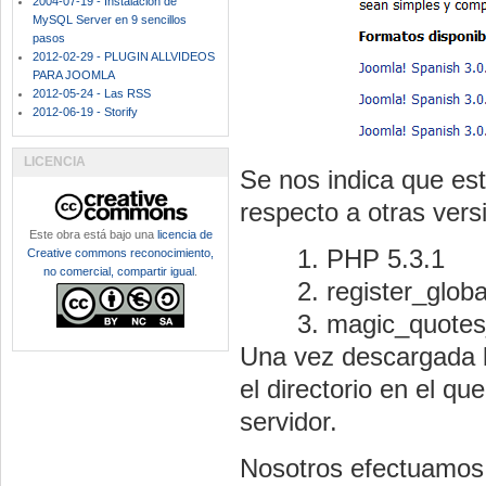
2004-07-19 - Instalación de
MySQL Server en 9 sencillos
pasos
2012-02-29 - PLUGIN ALLVIDEOS
PARA JOOMLA
2012-05-24 - Las RSS
2012-06-19 - Storify
LICENCIA
Se nos indica que es
respecto a otras vers
Este obra está bajo una
licencia de
PHP 5.3.1
Creative commons reconocimiento,
no comercial, compartir igual
.
register_glob
magic_quotes
Una vez descargada l
el directorio en el 
servidor.
Nosotros efectuamos 