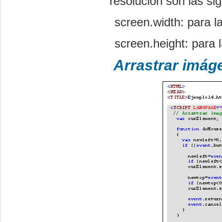
resolución son las sig
screen.width
:
para l
screen.height
:
para 
Arrastrar imáge