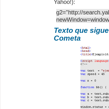
Yahoo!):
g2="http://search.y
newWindow=window.o
Texto que sigue
Cometa