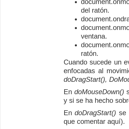
document.onmou
del ratón.
document.ondrag
document.onmou
ventana.
document.onmou
ratón.
Cuando sucede un eve
enfocadas al movimi
doDragStart(), DoMo
En
doMouseDown()
y si se ha hecho sobr
En
doDragStart()
se 
que comentar aquí).