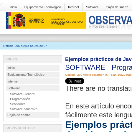
Inicio
Equipamiento Tecnológico
Internet
Software
Cajón de sastre
Ostirala, 2026(e)ko abuztuak 07
Ejemplos prácticos de Java
ÍNDICE
SOFTWARE
-
Progr
Inicio
Equipamiento Tecnológico
Ostirala, 2007(e)ko iraila(r)en 07-(e)an 10:22etan
Internet
There are no translati
Software
Software General
Programación
En este artículo enc
Servidores
Software educativo
fácilmente este lengua
Cajón de sastre
Ejemplos práct
REVISTA INTEFP