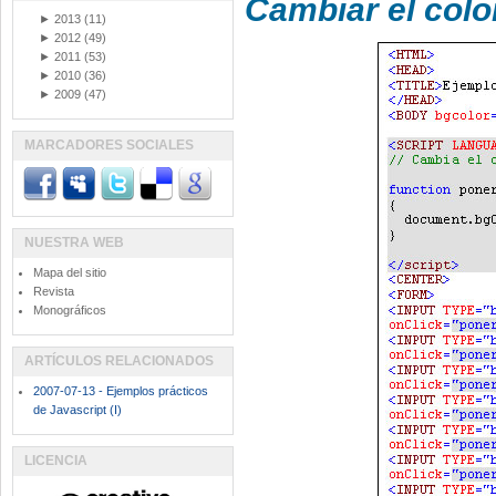
Cambiar el colo
►
2013
(11)
►
2012
(49)
►
2011
(53)
►
2010
(36)
►
2009
(47)
MARCADORES SOCIALES
NUESTRA WEB
Mapa del sitio
Revista
Monográficos
ARTÍCULOS RELACIONADOS
2007-07-13 - Ejemplos prácticos
de Javascript (I)
LICENCIA