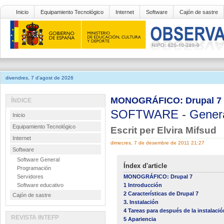
Inicio
Equipamiento Tecnológico
Internet
Software
Cajón de sastre
divendres, 7 d'agost de 2026
MONOGRÁFICO: Drupal 7 -
ÍNDICE
SOFTWARE
-
Gener
Inicio
Equipamiento Tecnológico
Escrit per Elvira Mifsud
Internet
dimecres, 7 de desembre de 2011 21:27
Software
Software General
Índex d'article
Programación
Servidores
MONOGRÁFICO: Drupal 7
Software educativo
1 Introducción
2 Características de Drupal 7
Cajón de sastre
3. Instalación
4 Tareas para después de la instalació
REVISTA INTEFP
5 Apariencia