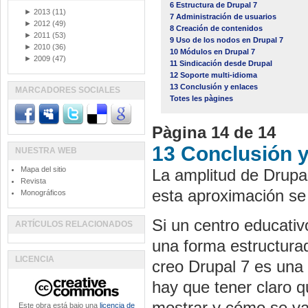
6 Estructura de Drupal 7
►
2013
(11)
7 Administración de usuarios
►
2012
(49)
8 Creación de contenidos
►
2011
(53)
9 Uso de los nodos en Drupal 7
►
2010
(36)
10 Módulos en Drupal 7
►
2009
(47)
11 Sindicación desde Drupal
12 Soporte multi-idioma
13 Conclusión y enlaces
MARCADORES SOCIALES
Totes les pàgines
Pàgina 14 de 14
13 Conclusión y
NUESTRA WEB
Mapa del sitio
La amplitud de
Drupa
Revista
esta aproximación se 
Monográficos
Si un centro educativ
ARTÍCULOS RELACIONADOS
una forma estructura
LICENCIA
creo
Drupal
7 es una 
hay que tener claro q
mostrar y cómo se van
Este obra está bajo una
licencia de