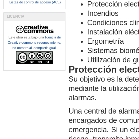
Protección elec
Listas de control de acceso (ACL)
Incendios
LICENCIA
Condiciones cli
Instalación eléc
Este obra está bajo una
licencia de
Ergometría
Creative commons reconocimiento,
no comercial, compartir igual
.
Sistemas biomé
Utilización de g
Protección elec
Su objetivo es la det
mediante la utilizaci
alarmas.
Una central de alarm
encargados de comuni
emergencia. Si un el
riesgo, transmite inme