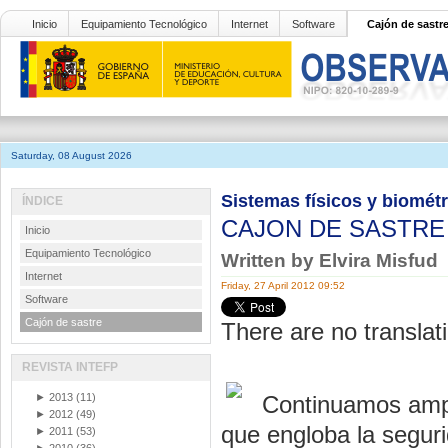
Inicio
Equipamiento Tecnológico
Internet
Software
Cajón de sastr
Saturday, 08 August 2026
Sistemas físicos y biomét
ÍNDICE
CAJON DE SASTR
Inicio
Equipamiento Tecnológico
Written by Elvira Misfud
Internet
Friday, 27 April 2012 09:52
Software
Cajón de sastre
There are no translati
REVISTA INTEFP
►
2013
(11)
Continuamos ampl
►
2012
(49)
que engloba la seguri
►
2011
(53)