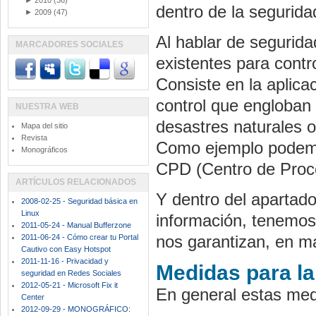
►
2010
(36)
dentro de la seguridad
►
2009
(47)
Al hablar de segurida
MARCADORES SOCIALES
existentes para contr
Consiste en la aplica
control que engloban 
NUESTRA WEB
desastres naturales o
Mapa del sitio
Revista
Como ejemplo podemo
Monográficos
CPD (Centro de Proc
ARTÍCULOS RELACIONADOS
Y dentro del apartado
2008-02-25 - Seguridad básica en
Linux
información, tenemo
2011-05-24 - Manual Bufferzone
nos garantizan, en m
2011-06-24 - Cómo crear tu Portal
Cautivo con Easy Hotspot
2011-11-16 - Privacidad y
Medidas para la
seguridad en Redes Sociales
2012-05-21 - Microsoft Fix it
En general estas med
Center
2012-09-29 - MONOGRÁFICO: