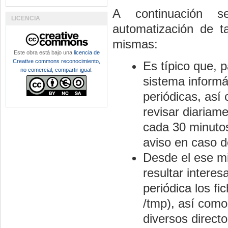
A continuación s
LICENCIA
automatización de ta
mismas:
Este obra está bajo una
licencia de
Creative commons reconocimiento,
Es típico que, 
no comercial, compartir igual
.
sistema informá
periódicas, así
revisar diariam
cada 30 minutos
aviso en caso d
Desde el ese m
resultar interes
periódica los fi
/tmp), así como
diversos directo