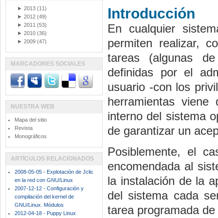
►
2013
(11)
Introducción
►
2012
(49)
►
2011
(53)
En cualquier sistem
►
2010
(36)
permiten realizar, c
►
2009
(47)
tareas (algunas de
MARCADORES SOCIALES
definidas por el adm
usuario -con los priv
herramientas viene d
NUESTRA WEB
interno del sistema 
Mapa del sitio
de garantizar un acep
Revista
Monográficos
Posiblemente, el c
ARTÍCULOS RELACIONADOS
encomendada al siste
2008-05-05 - Explotación de Jclic
la instalación de la 
en la red con GNU/Linux
2007-12-12 - Configuración y
del sistema cada se
compilación del kernel de
GNU/Linux. Módulos
tarea programada de
2012-04-18 - Puppy Linux