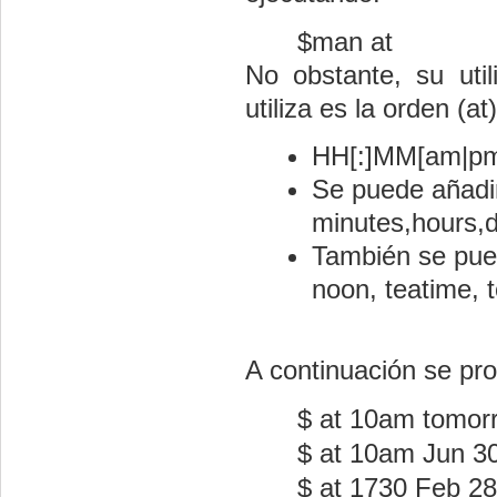
$man at
No obstante, su util
utiliza es la orden (a
HH[:]MM[am|pm
Se puede añadir
minutes,hours,
También se puede
noon, teatime, 
A continuación se pro
$ at 10am tomor
$ at 10am Jun 3
$ at 1730 Feb 28