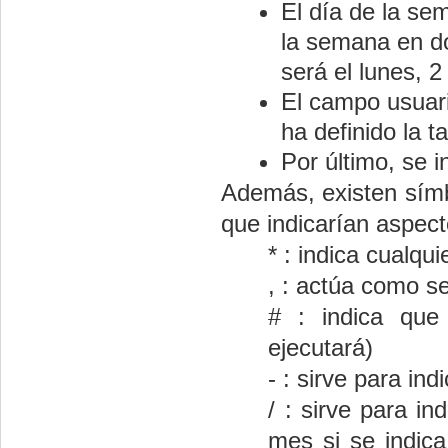
El día de la se
la semana en do
será el lunes, 2
El campo usuari
ha definido la 
Por último, se i
Además, existen símb
que indicarían aspec
* : indica cualqui
, : actúa como s
# : indica qu
ejecutará)
- : sirve para in
/ : sirve para i
mes si se indica