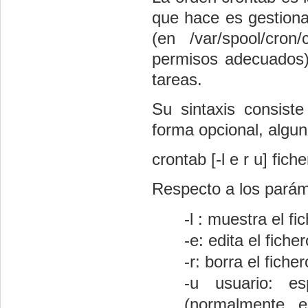
que hace es gestiona
(en /var/spool/cron
permisos adecuados) 
tareas.
Su sintaxis consiste
forma opcional, algu
crontab [-l e r u] fich
Respecto a los paráme
-l : muestra el f
-e: edita el fich
-r: borra el fich
-u usuario: es
(normalmente, e