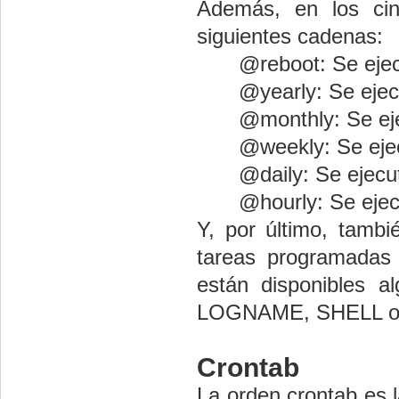
Además, en los ci
siguientes cadenas:
@reboot: Se ejecu
@yearly: Se ejec
@monthly: Se ej
@weekly: Se eje
@daily: Se ejecu
@hourly: Se ejec
Y, por último, tamb
tareas programadas 
están disponibles a
LOGNAME, SHELL o
Crontab
La orden crontab es la