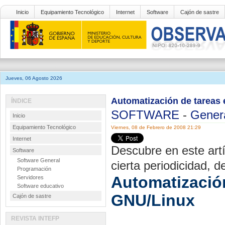
Inicio
Equipamiento Tecnológico
Internet
Software
Cajón de sastre
Jueves, 06 Agosto 2026
Automatización de tareas
ÍNDICE
SOFTWARE
-
Gener
Inicio
Equipamiento Tecnológico
Viernes, 08 de Febrero de 2008 21:29
Internet
Descubre en este artí
Software
Software General
cierta periodicidad, 
Programación
Automatiza
Servidores
Software educativo
GNU/Linux
Cajón de sastre
REVISTA INTEFP