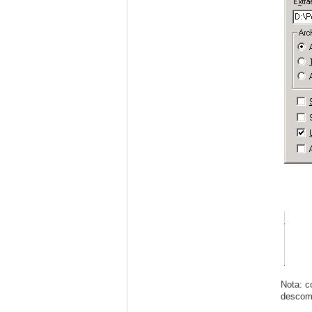
Nota: c
descomp