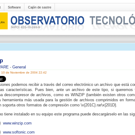
t
Software
Cajón de sastre
ip
WARE
-
General
, 10 de Noviembre de 2004 22:42
iones podemos recibir a través del correo electrónico un archivo que está co
as características. Pues bien, ante un archivo de este tipo, si queremos 
a descompresor de archivos, como es WINZIP (también existen otros como
a herramienta más usada para la gestión de archivos comprimidos en format
 soporta otros formatos de compresión como \x{201C}.rar\x{201D}.
no tiene instalado en su equipo este programa puede descargárselo en las sig
2}
www.winzip.com
2}
www.softonic.com