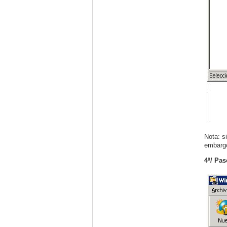
Nota: s
embargo
4º/ Pas