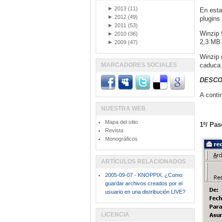
►
2013
(11)
En esta
►
2012
(49)
plugins
►
2011
(53)
Winzip 
►
2010
(36)
2,3 MB 
►
2009
(47)
Winzip 
MARCADORES SOCIALES
caduca
DESCO
A conti
NUESTRA WEB
Mapa del sitio
1º/ Pas
Revista
Monográficos
ARTÍCULOS RELACIONADOS
2005-09-07 - KNOPPIX. ¿Como
guardar archivos creados por el
usuario en una distribución LIVE?
LICENCIA