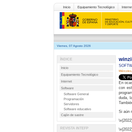
Inicio
Equipamiento Tecnológico
Interne
Viernes, 07 Agosto 2026
winz
ÍNDICE
SOFT
Inicio
Miércoles
Equipamiento Tecnológico
Internet
En ocas
con est
Software
program
Software General
duda, l
Programación
También
Servidores
Software educativo
Si aún 
Cajón de sastre
\x{202
REVISTA INTEFP
\x{202