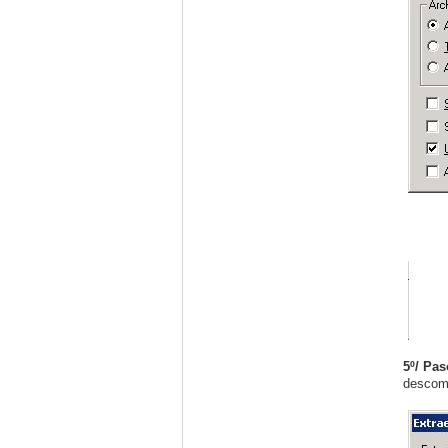
5º/ Pas
descomp