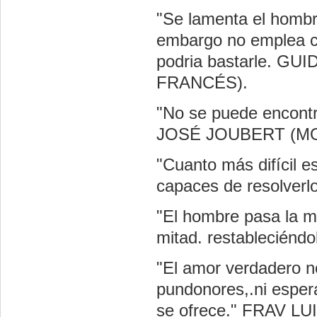
"Se lamenta el hombr
embargo no emplea co
podria bastarle. 
FRANCÉS).
"No se puede encontr
JOSÉ JOUBERT (M
"Cuanto más difícil 
capaces de resolv
"El hombre pasa la mi
mitad. restableci
"El amor verdadero no
pundonores,.ni espera
se ofrece." FRAV 