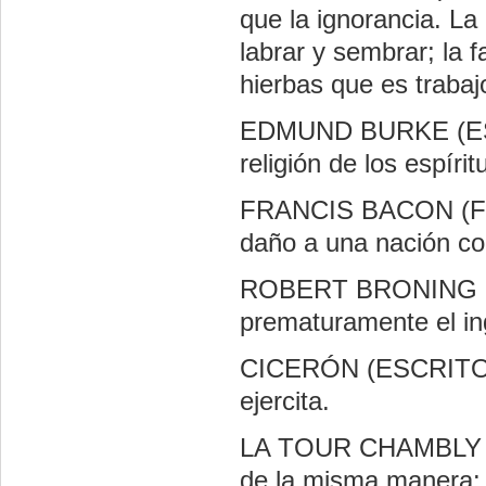
que la ignorancia. L
labrar y sembrar; la 
hierbas que es trabaj
EDMUND BURKE (ESTA
religión de los espírit
FRANCIS BACON (FI
daño a una nación com
ROBERT BRONING (P
prematuramente el in
CICERÓN (ESCRITOR 
ejercita.
LA TOUR CHAMBLY (
de la misma manera: e