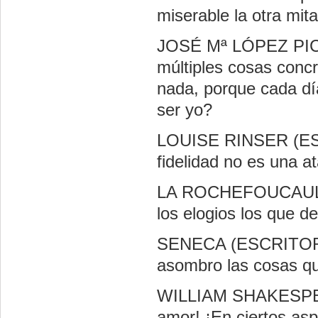
miserable la otra mita
JOSÉ Mª LÓPEZ PIC
múltiples cosas concr
nada, porque cada día
ser yo?
LOUISE RINSER (ES
fidelidad no es una a
LA ROCHEFOUCAULD
los elogios los que d
SENECA (ESCRITOR L
asombro las cosas qu
WILLIAM SHAKESPE
amor!
¡En ciertos as