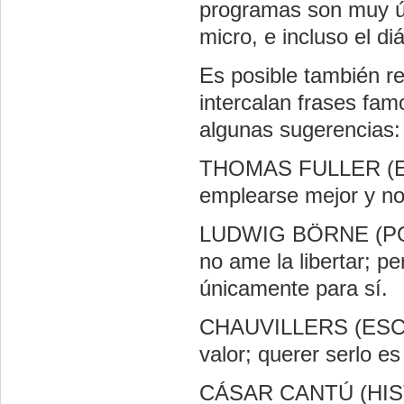
programas son muy út
micro, e incluso el di
Es posible también r
intercalan frases fa
algunas sugerencias:
THOMAS FULLER (ES
emplearse mejor y no 
LUDWIG BÖRNE (POL
no ame la libertar; per
únicamente para sí.
CHAUVILLERS (ESCRI
valor; querer serlo es
CÁSAR CANTÚ (HISTO