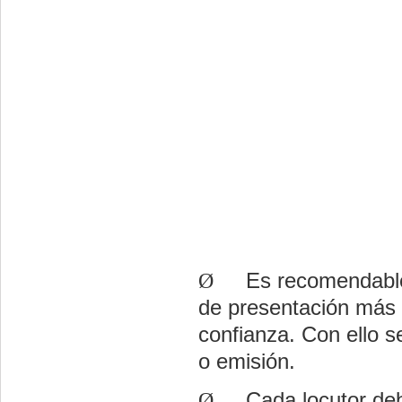
Ø
Es recomendable 
de presentación más c
confianza. Con ello s
o emisión.
Ø
Cada locutor deb