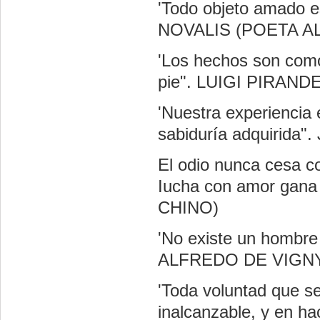
'Todo objeto amado 
NOVALIS (POETA A
'Los hechos son como
pie". LUIGI PIRAN
'Nuestra experiencia
sabiduría adquirid
El odio nunca cesa co
Iucha con amor gan
CHINO)
'No existe un hombre
ALFREDO DE VIGN
'Toda voluntad que s
inalcanzable, y en hac