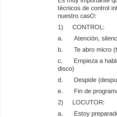
Es muy importante que
técnicos de control 
nuestro casO:
1)
CONTROL:
a.
Atención, silen
b.
Te abro micro (
c.
Empieza a habla
disco)
d.
Despide (despué
e.
Fin de programa
2)
LOCUTOR:
a.
Estoy preparad