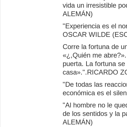
vida un irresistib
ALEMÁN)
"Experiencia es el no
OSCAR WILDE (ES
Corre la fortuna de u
«¿,Quién me abre?». 
puerta. La fortuna s
casa».".RICARDO 
"De todas las reaccio
económica es el si
"Al hombre no le qued
de los sentidos y l
ALEMÁN)