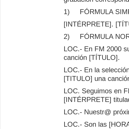
1)
FÓRMULA SIMP
[INTÉRPRETE]. [TÍT
2)
FÓRMULA NOR
LOC.- En FM 2000 su
canción [TÍTULO].
LOC.- En la selecci
[TITULO] una canci
LOC. Seguimos en FM
[INTÉRPRETE] titula
LOC.- Nuestr@ próx
LOC.- Son las [HOR