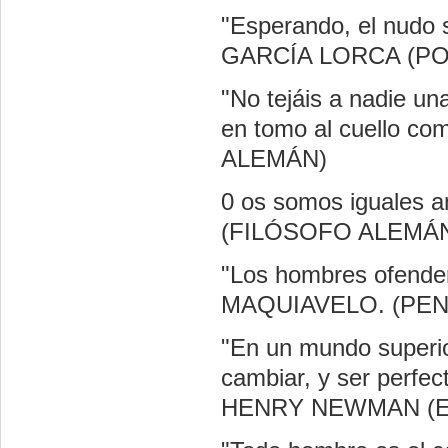
"Esperando, el nudo
GARCÍA LORCA (P
"No tejáis a nadie un
en tomo al cuello 
ALEMÁN)
0 os somos iguales 
(FILÓSOFO ALEMÁ
"Los hombres ofenden
MAQUIAVELO. (PEN
"En un mundo superio
cambiar, y ser perfe
HENRY NEWMAN (E