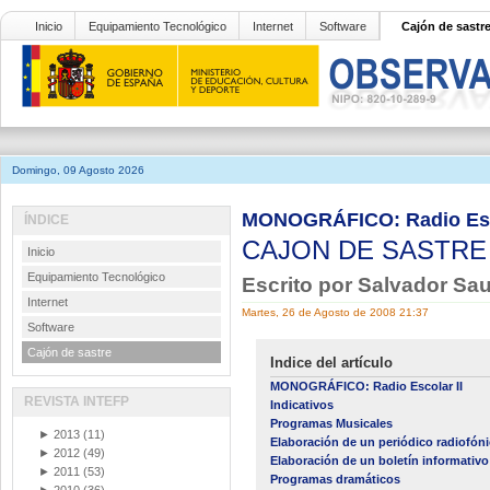
Inicio
Equipamiento Tecnológico
Internet
Software
Cajón de sastr
Domingo, 09 Agosto 2026
MONOGRÁFICO: Radio Esco
ÍNDICE
CAJON DE SASTR
Inicio
Equipamiento Tecnológico
Escrito por Salvador Sa
Internet
Martes, 26 de Agosto de 2008 21:37
Software
Cajón de sastre
Indice del artículo
MONOGRÁFICO: Radio Escolar II
REVISTA INTEFP
Indicativos
Programas Musicales
►
2013
(11)
Elaboración de un periódico radiofón
►
2012
(49)
Elaboración de un boletín informativo
►
2011
(53)
Programas dramáticos