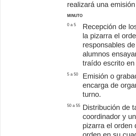
realizará una emisión
MINUTO
0 a 5
Recepción de los
la pizarra el ord
responsables de 
alumnos ensayan 
traído escrito en
5 a 50
Emisión o grabac
encarga de organ
turno.
50 a 55
Distribución de 
coordinador y un
pizarra el orden 
orden en su cua