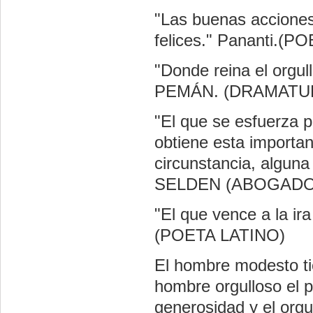
"Las buenas acciones
felices." Pananti.(
"Donde reina el org
PEMÁN. (DRAMATU
"El que se esfuerza 
obtiene esta importan
circunstancia, algun
SELDEN (ABOGADO
"El que vence a la i
(POETA LATINO)
El hombre modesto tie
hombre orgulloso el p
generosidad y el org