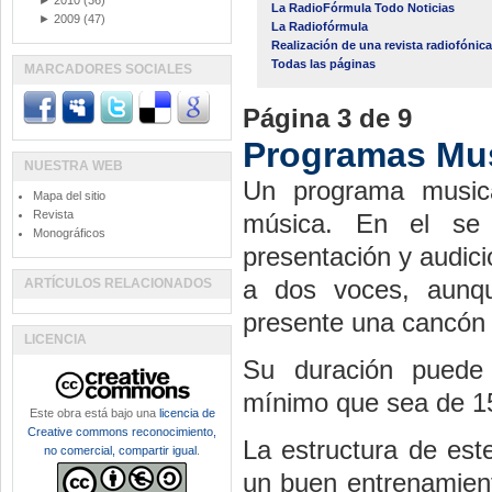
►
2010
(36)
La RadioFórmula Todo Noticias
►
2009
(47)
La Radiofórmula
Realización de una revista radiofónica
Todas las páginas
MARCADORES SOCIALES
Página 3 de 9
Programas Mus
NUESTRA WEB
Un programa musica
Mapa del sitio
Revista
música. En el se i
Monográficos
presentación y audic
a dos voces, aunq
ARTÍCULOS RELACIONADOS
presente una cancón d
LICENCIA
Su duración puede
mínimo que sea de 1
Este obra está bajo una
licencia de
Creative commons reconocimiento,
La estructura de est
no comercial, compartir igual
.
un buen entrenamient